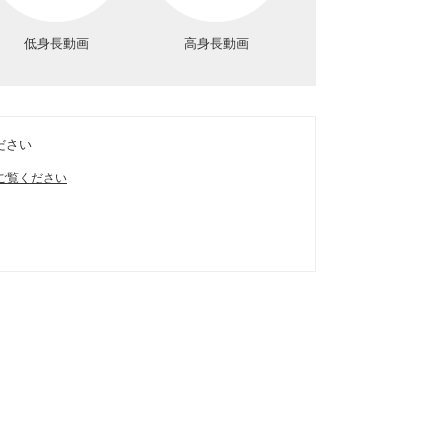
低身長動画
高身長動画
ださい
ご覧ください