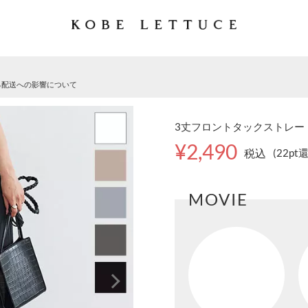
る配送への影響について
3丈フロントタックストレートパ
¥2,490
税込
(22pt
MOVIE