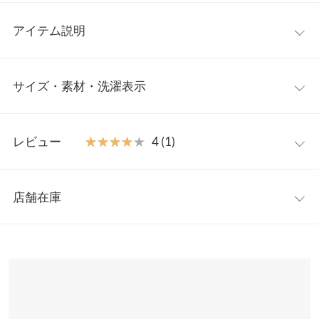
アイテム説明
一枚で気映えするフェミニントップス。ギャザーたっぷりなボリ
サイズ・素材・洗濯表示
ューム袖が女性らしさを引き立たせてくれます。フェミニンなコ
ーデにもデニム合わせのカジュアルダウンしたスタイリングにも
おススメ。
ワンサイズ
【素材・サイズ感】
レビュー
★★★★★
★★★★★
4 (1)
柔らかい肌触りのコットン素材。袖部分はソフトなハリのブラウ
着丈
58
ス地を使用。気になる二の腕もカバーしてくれるボリューム袖＋
レビュー：1件
インでもアウトでもバランスが取りやすく、着回しやすい一着で
身幅
48
店舗在庫
す。
★★★★★
★★★★★
4
肩幅
35
※キャンセル/変更不可
カラー：ブラック
購入日：2022/07/07
※表示されている情報は、8/08 21:02 時点のものになります。
※在庫ありの表示でも売り切れ等の場合がございますので、詳し
裾幅
51
ボリュームのある袖がとてもかわいいです^_^ 肩幅がある方です
くはご利用店舗にお問い合わせください。
が、いかつく見えるということもありませんでした。 洗濯はおし
袖丈
40
ゃれ着洗いの方がいいと思います。
兵庫県
三宮店
袖幅
25
店舗在庫
yuppy |
身長：
156cm
~
160cm
| 体重：
46kg
~
50kg
| 足のサイズ：
23.0cm
~