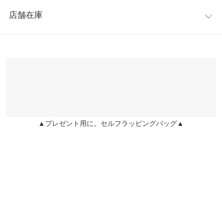
レビュー：1件
き心地も◎
ウエスト幅
32.5〜40
店舗在庫
※キャンセル/変更不可
★★★★★
★★★★★
3
ヒップ幅
48
カラー：ライトブルー
購入日：2022/05/28
※表示されている情報は、8/07 15:57 時点のものになります。
※在庫ありの表示でも売り切れ等の場合がございますので、詳し
裾幅
25
ウエストがゆるいと心配してましたが、後ろゴムなのでなんとか
くはご利用店舗にお問い合わせください。
止まりました。トップスをインする余裕もあるので色々楽しめそ
股下
71
うです。丈もちょうど良かったので安心しました。
兵庫県
三宮店
ワタリ幅
31.5
店舗在庫
ぐり |
身長：
156cm
~
160cm
| 体重：
41kg
~
45kg
| 足のサイズ：
22.0cm
~
22.5cm
身長別サイズガイド
サイズ規格・採寸について
▲プレゼント用に。セルフラッピングバッグ▲
姫路店
店舗在庫
more
レビューを書く
※生産時期の違いによる色や素材に関して、多少の個体差が生じ
ている場合がございます。予めご了承ください。
投稿でポイントプレゼント
※上記寸法は、生産時に指示した寸法に従い掲載しております。
生産時期の違いによる製造時の個体差が多少生じている場合がご
ざいます。また、商品についたメーカータグの数値とは異なる場
合がございます。予めご了承ください。