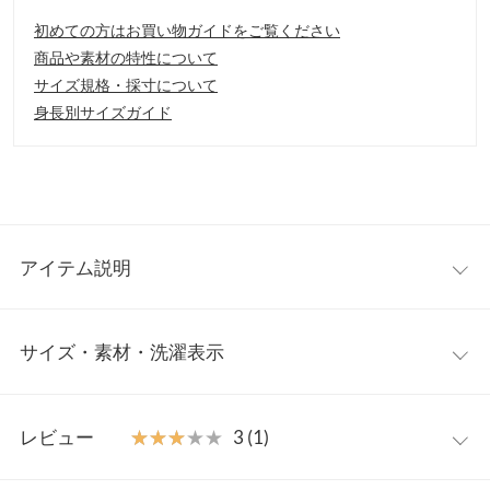
初めての方はお買い物ガイドをご覧ください
商品や素材の特性について
サイズ規格・採寸について
身長別サイズガイド
アイテム説明
美シルエットのデニムパンツ。ウエストデザインが腰周りをすっ
サイズ・素材・洗濯表示
きりとみせてくれ、センターラインと細身のワイドシルエットが
大人の女性にもぴったりなアイテム。カジュアルになりがちなワ
イドデニムもきれいめに着こなしていただけます。
ワンサイズ
【素材・サイズ感】
レビュー
★★★★★
★★★★★
3 (1)
コットン100%の柔らかいデニム素材。程よいゆとりが身体のラ
前股上
33
インもカバーしてくれる一本。伸縮性の良いバックゴム仕様で履