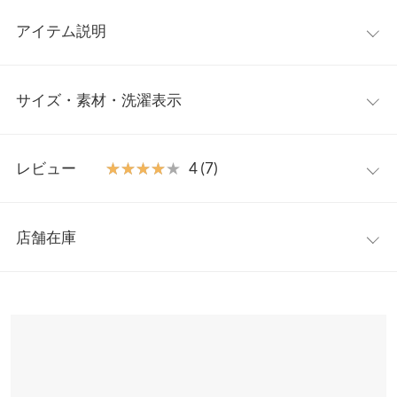
アイテム説明
ティアードデザインを取り入れたトレンドアイテムが前後2wayで
サイズ・素材・洗濯表示
登場。高めの切り替え位置からたっぷりとギャザーを施しスタイ
ルアップ効果も◎。ふんわりとしたボリュームスリーブとゆった
り感のあるシルエットが、ボディーラインをナチュナルにカバー
ワンサイズ
してくれるチュニックです。
レビュー
★★★★★
★★★★★
4 (7)
【素材・サイズ感】
着丈
82
ほんのり透け感のある涼し気な綿混素材。ウエスト部分はゴム仕
レビュー：7件
様で着心地よく、リボンの結び方次第でお好きなシルエットに調
身幅
50
店舗在庫
整可能です。フェミニンさがありながらも大人っぽく着こなせる
★★★★★
★★★★★
5
肩幅
60
デザインとカラー展開が魅力◎。
カラー：ホワイト
購入日：2022/04/26
※表示されている情報は、8/10 14:10 時点のものになります。
※キャンセル/変更不可
※在庫ありの表示でも売り切れ等の場合がございますので、詳し
裾幅
80
バックオープンで着るのがお気に入りです。何にでも合わせやす
くはご利用店舗にお問い合わせください。
いです。
袖丈
45
nwnw |
身長：
166cm
~
170cm
| 体重：
51kg
~
55kg
| 足のサイズ：
25.0cm
~
兵庫県
三宮店
25.5cm
袖幅
22
店舗在庫