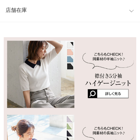
レビュー：0件
デザインで、大人っぽく上品なシルエットを演出してくれます。
身幅
38
店舗在庫
※キャンセル/変更不可
more
レビューを書く
肩幅
32
※表示されている情報は、8/10 16:36 時点のものになります。
投稿でポイントプレゼント
※在庫ありの表示でも売り切れ等の場合がございますので、詳し
ウエスト幅
30.5
くはご利用店舗にお問い合わせください。
裾幅
107
兵庫県
三宮店
袖丈
30
店舗在庫
袖幅
16
姫路店
店舗在庫
袖口幅
10.5
身長別サイズガイド
サイズ規格・採寸について
※生産時期の違いによる色や素材に関して、多少の個体差が生じ
ている場合がございます。予めご了承ください。
※上記寸法は、生産時に指示した寸法に従い掲載しております。