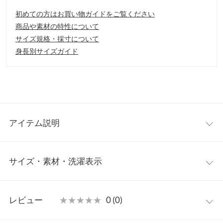
初めての方はお買い物ガイドをご覧ください
商品や素材の特性について
サイズ規格・採寸について
身長別サイズガイド
アイテム説明
クラシカルな雰囲気を演出する襟付きのワンピース。ウエストで
サイズ・素材・洗濯表示
切り替えたシルエットがスタイルアップを叶えてくれます◎女性
らしさを引き立ててくれるので、お出かけシーンにもオススメで
す。
ワンサイズ
【素材・サイズ感】
レビュー
★★★★★
★★★★★
0 (0)
肌あたりの優しいニット素材を使用。トップス部分は程よくフィ
着丈
111
ット感があり、スカート部分はウエストから裾に向かって広がる