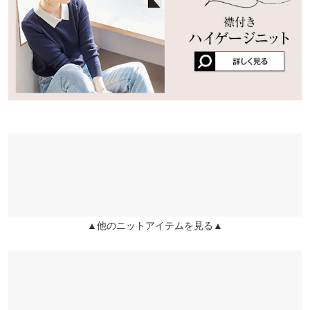
生産時期の違いによる製造時の個体差が多少生じている場合がご
ざいます。また、商品についたメーカータグの数値とは異なる場
合がございます。予めご了承ください。
素材
レーヨン70% ポリエステル30%
商品詳細
伸縮性：あり 淡色透け：一部あり 濃色透け：なし 裏地：な
し
原産国
中国
▲他のニットアイテムを見る▲
洗濯表示