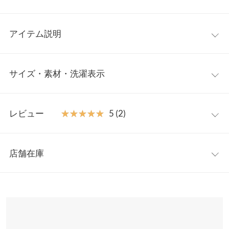
アイテム説明
ガーリーな魅力あふれるギンガムチェックの襟付ブラウス。ボリ
サイズ・素材・洗濯表示
ュームスリーブとビッグ襟デザインで、シンプルなボトム合わせ
でもしっかり華やか見えする1枚。サイドスリット入りでアウト
スタイルでもサマになります◎。
ワンサイズ
【素材・サイズ感】
レビュー
★★★★★
★★★★★
5 (2)
ぽこぽことした表面感が特徴のサッカー生地を使用。少し表情の
着丈（前）
64
ある生地感＋クリアーな印象の角襟で、甘すぎない仕上がりなの
レビュー：2件
も着やすいポイント。
着丈（後）
67
店舗在庫
※キャンセル/変更不可
★★★★★
★★★★★
5
身幅
51
カラー：オリーブ
購入日：2022/04/22
※表示されている情報は、8/08 20:37 時点のものになります。
※在庫ありの表示でも売り切れ等の場合がございますので、詳し
肩幅
60
着太りして見えるかも？と心配でしたが意外と大丈夫でした。 オ
くはご利用店舗にお問い合わせください。
リーブの色味も子供っぽく見えず可愛い◎ 汗かきなので真夏に着
裾幅
61
るには少し暑いですが秋にも良さそうなので もう少し涼しくなっ