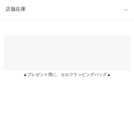
レビュー：0件
■直射日光の当たる場所には保管しないでください。
※上記寸法は、生産時に指示した寸法に従い掲載しております。
店舗在庫
■使用前に必ず使用方法および注意事項をよくお読みください。
生産時期の違いによる製造時の個体差が多少生じている場合がご
more
レビューを書く
■傷や湿疹などの異常のある部位には使用しないでください。
ざいます。また、商品についたメーカータグの数値とは異なる場
※表示されている情報は、8/06 12:37 時点のものになります。
投稿でポイントプレゼント
※この商品は、商品管理上の観点から返品や交換をお受けできま
合がございます。予めご了承ください。
※在庫ありの表示でも売り切れ等の場合がございますので、詳し
せん。
くはご利用店舗にお問い合わせください。
※キャンセル/変更不可
兵庫県
三宮店
商品詳細
店舗在庫
伸縮性：なし 淡色透け：なし 濃色透け：なし 裏地：なし
▲プレゼント用に。セルフラッピングバッグ▲
姫路店
店舗在庫