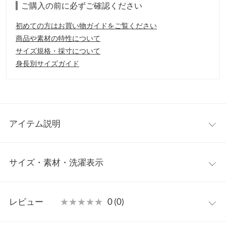
ご購入の前に必ずご確認ください
初めての方はお買い物ガイドをご覧ください
商品や素材の特性について
サイズ規格・採寸について
身長別サイズガイド
アイテム説明
【ご使用上の注意事項】
サイズ・素材・洗濯表示
1.化粧品使用時や使用後、直射日光によって使用部位に赤み、腫
れ、かゆみなどの症状や副作用があらわれた場合は、専門医と相
談してください。
【実寸(cm)約】/
2.傷がある部位などには使用しないでくださ い。
レビュー
★★★★★
★★★★★
0 (0)
【保管及び取り扱いの注意事項】
※生産時期の違いによる色や素材に関して、多少の個体差が生じ
■乳幼児の手の届かないところに保管してください。
ている場合がございます。予めご了承ください。