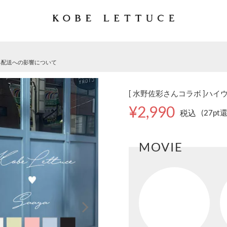
る配送への影響について
[ 水野佐彩さんコラボ ]ハイ
¥2,990
税込
(27pt
MOVIE