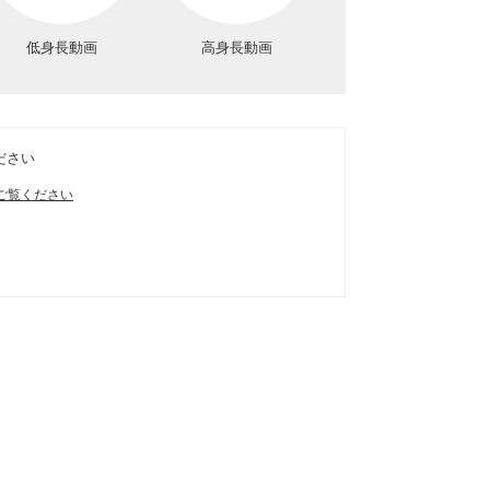
低身長動画
高身長動画
ださい
ご覧ください