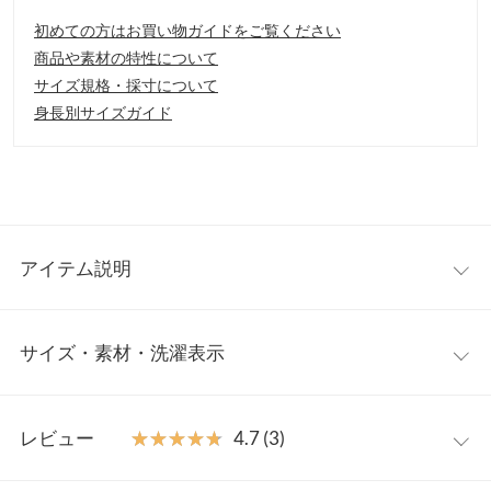
初めての方はお買い物ガイドをご覧ください
商品や素材の特性について
サイズ規格・採寸について
身長別サイズガイド
アイテム説明
シンプルながらもおしゃれ感あるデザインが魅力のノースリーブ
サイズ・素材・洗濯表示
ワンピース。ひらっと広がるフレアシルエット＋袖口には折り返
しのデザイン入りで、大人のエフォートレスな着こなしが叶う1
枚◎。脇にマチがついているので、袖口が開きすぎないのが嬉し
ワンサイズ
いポイント。
レビュー
★★★★★
★★★★★
4.7 (3)
【素材・サイズ感】
着丈
118
肌ざわりの良いコットン混のカットソー素材。程よく落ち感があ