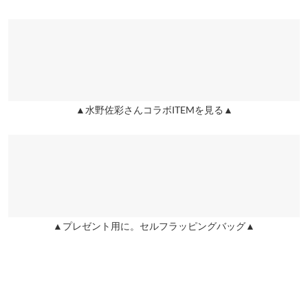
※表示されている情報は、8/09 17:25 時点のものになります。
のが魅力です◎。
※在庫ありの表示でも売り切れ等の場合がございますので、詳し
身幅
48
お尻が隠れる絶妙な長さのペプラムで着心地も良くて高見え！他
※キャンセル/変更不可
くはご利用店舗にお問い合わせください。
のカラーでも発売して欲しいくらいです♪♪
袖幅
17
reicha |
身長：
156cm
~
160cm
| 体重：
51kg
~
55kg
| 足のサイズ：
23.0cm
~
兵庫県
三宮店
23.5cm
袖丈
20
店舗在庫
★★★★★
★★★★★
5
袖口幅
15.5
▲水野佐彩さんコラボITEMを見る▲
姫路店
店舗在庫
カラー：オフホワイト×ブラック
購入日：2026/04/15
ウエスト位置
50
お気に入りで色違いでget
身長別サイズガイド
サイズ規格・採寸について
naac |
身長：
161cm
~
165cm
| 体重：
~
| 足のサイズ：
23.0cm
~
23.5cm
※生産時期の違いによる色や素材に関して、多少の個体差が生じ
★★★★★
★★★★★
5
ている場合がございます。予めご了承ください。
カラー：オフホワイト
購入日：2026/04/15
▲プレゼント用に。セルフラッピングバッグ▲
※上記寸法は、生産時に指示した寸法に従い掲載しております。
お洗濯してもダメにならない素材で重宝してます
生産時期の違いによる製造時の個体差が多少生じている場合がご
ざいます。また、商品についたメーカータグの数値とは異なる場
naac |
身長：
161cm
~
165cm
| 体重：
~
| 足のサイズ：
23.0cm
~
23.5cm
合がございます。予めご了承ください。
★★★★★
★★★★★
5