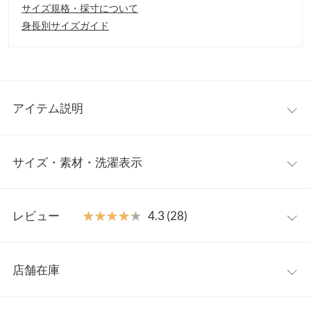
サイズ規格・採寸について
身長別サイズガイド
アイテム説明
人気インフルエンサー・水野佐彩さんとのコラボアイテム。着る
サイズ・素材・洗濯表示
だけでスタイルアップ＆華やか見えが叶う、異素材MIXのペプラ
ムフレアTシャツです。高めに設定したウエスト位置がスタイル
アップを実現。小柄さんでもスタイルアップが叶います。さっと
ワンサイズ
着るだけでお洒落見え＆カットソー素材でストレスフリーかつ動
レビュー
★★★★★
★★★★★
4.3 (28)
きやすい、ママに嬉しい「実用性」も兼ね備えたアイテムです。
着丈（前）
57
【素材・サイズ感】
レビュー：28件
ほんのり光沢があり、きれい見えしながらも肌心地の良いカット
着丈（後）
65
店舗在庫
ソーと、程よいハリ感でキレイなフレアシルエットを作ってくれ
★★★★★
★★★★★
5
肩幅
34
る布帛素材をドッキング。高見えなのに洗濯機でガシガシ洗える
カラー：ブラック
購入日：2026/07/13