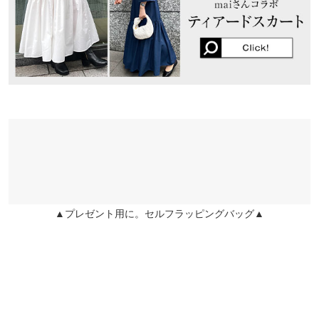
★★★★★
★★★★★
5
袖口幅
10〜18
姫路店
店舗在庫
カラー：ブラック
タイプ：ロング
購入日：2023/09/21
前から気になっていましたが、セール時に思い切って購入しまし
ショート
ワンサイズ
た。もぴちゃんが、とってもお勧めしていたので期待値高めでし
たが、とってもかわいいブラウスです
着丈
50
あめい |
身長：
156cm
~
160cm
| 体重：
51kg
~
55kg
| 足のサイズ：
~
身幅
52
★★★★★
★★★★★
5
肩幅
34
カラー：ブラック
タイプ：ショート
購入日：2023/09/24
裾幅
30〜65
袖が可愛いのでお気に入りにしてました 黒のブラウスは結構持っ
てるので購入は迷いましたが、買って良かったです 156センチで
袖丈
61
▲プレゼント用に。セルフラッピングバッグ▲
shortはお腹の辺りの収まり具合もいいかんじです
袖幅
22
to.. |
身長：
156cm
~
160cm
| 体重：
46kg
~
50kg
| 足のサイズ：
24.0cm
~
24.5cm
袖口幅
10〜18
★★★★★
★★★★★
5
身長別サイズガイド
サイズ規格・採寸について
カラー：グレージュ
タイプ：ロング
購入日：2022/12/02