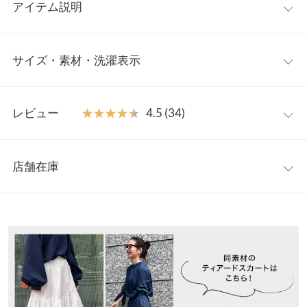
アイテム説明
シンプルでありながらも洗練されたファッションスタイルが人気
サイズ・素材・洗濯表示
のインフルエンサー・ｍａｉさんとのコラボアイテム。キャンデ
ィースリーブが女性らしさを引き立てるシャツブラウス。前後
2wayで着用でき、スタイリングに合わせて着こなしの変化が楽し
ロング
ワンサイズ
める一枚です。ショート丈とロング丈の選べる2丈でご用意。同
レビュー
★★★★★
★★★★★
4.5 (34)
素材のスカート
【M3732】
とセットアップコーディネートもおす
着丈
66
すめです◎。
レビュー：34件
【素材・サイズ感】
身幅
52
店舗在庫
程よい厚みと綾目が作る光沢感が美しいシャツ素材。シワになり
★★★★★
★★★★★
5
肩幅
35
にくいのが特徴で、デイリーユースにぴったり◎。コーディネー
カラー：ブラック
タイプ：ロング
購入日：2023/09/22
※表示されている情報は、8/07 11:35 時点のものになります。
ト次第でシーズンレスで楽しめるアイテムです。
※在庫ありの表示でも売り切れ等の場合がございますので、詳し
裾幅
54
デザインが最高に気に入っています。 １枚でオシャレで、着るだ
※キャンセル/変更不可
くはご利用店舗にお問い合わせください。
けでオシャレ度がアップします。 大切なお出掛けに着ています。
袖丈
62
※本製品とセットアップでお使いいただけるM3732において、生
ふさこ |
身長：
156cm
~
160cm
| 体重：
46kg
~
50kg
| 足のサイズ：
24.0cm
~
兵庫県
三宮店
24.5cm
産時期の違いにより生地色目に差が生じている場合がございま
袖幅
22
店舗在庫
す。予めご了承ください。