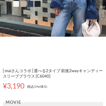
[ maiさんコラボ ] 選べる2タイプ 前後2wayキャンディー
スリーブブラウス [C6040]
¥3,190
税込
(29pt還元
)
MOVIE