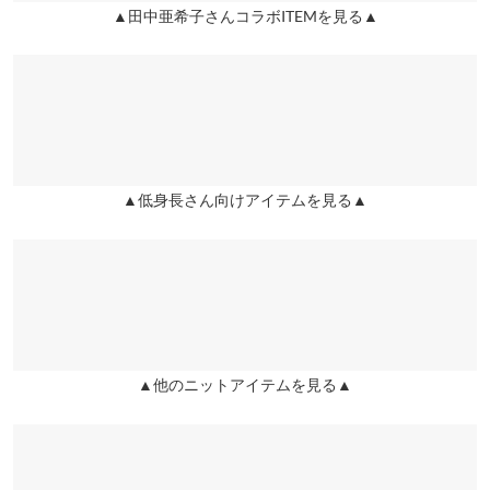
※生産時期の違いによる色や素材に関して、多少の個体差が生じ
▲田中亜希子さんコラボITEMを見る▲
chicomaru |
身長：
151cm
~
155cm
| 体重：
46kg
~
50kg
| 足のサイズ：
姫路店
ている場合がございます。予めご了承ください。
店舗在庫
23.0cm
~
23.5cm
※上記寸法は、生産時に指示した寸法に従い掲載しております。
★★★★★
★★★★★
4
生産時期の違いによる製造時の個体差が多少生じている場合がご
ざいます。また、商品についたメーカータグの数値とは異なる場
カラー：ベージュ
購入日：2022/05/08
合がございます。予めご了承ください。
めちゃめちゃ可愛いです！ただ、あと数センチ丈が短ければ…
と。148cmなんですが、ちょうど床につく長さです。裾を気にし
▲低身長さん向けアイテムを見る▲
ながら…でも可愛いので、色んな服に合わせたいと思います！
むらさき |
身長：
146cm
~
150cm
| 体重：
41kg
~
45kg
| 足のサイズ：
21.0cm
素材
~
21.5cm
アクリル100%
商品詳細
伸縮性：あり 淡色透け：あり 濃色透け：あり 裏地：なし
more
レビューを書く
原産国
投稿でポイントプレゼント
▲他のニットアイテムを見る▲
中国
洗濯表示