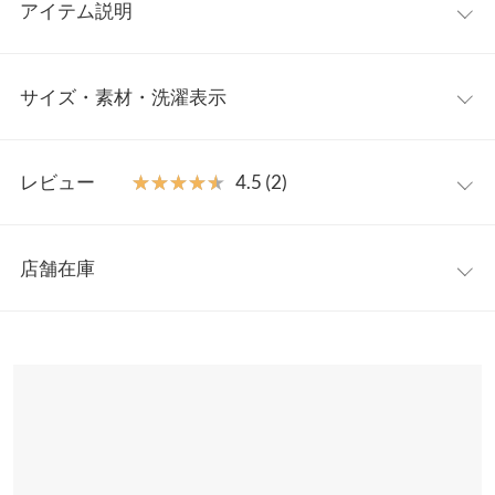
アイテム説明
大人気インフルエンサーakiicoさんとのコラボレーションで完成
サイズ・素材・洗濯表示
したニットジレワンピース。低身長さんには丈感がむずかしいジ
レを、亜希子さんとのコラボで小柄さんも丁度よく着られるバラ
ンスで仕上げました◎。
ワンサイズ
【素材・サイズ感】
レビュー
★★★★★
★★★★★
4.5 (2)
少し透け感のある薄手のニット。清涼感がある素材で、暑い時期
着丈
116
もレイヤードしやすいので、シーズンを通して活躍すること間違
レビュー：2件
いなし。すとんとしたストレートシルエットが、ボディラインを
身幅
43
店舗在庫
細長く見せてくれるのが嬉しいポイント。便利なサイドポケット
★★★★★
★★★★★
5
肩幅
36
付きです。
カラー：ベージュ
購入日：2022/06/05
※表示されている情報は、8/08 13:48 時点のものになります。
※キャンセル/変更不可
※在庫ありの表示でも売り切れ等の場合がございますので、詳し
裾幅
51
シャリ感あり肌触り良い着心地で夏にピッタリでした◎ ポケット
くはご利用店舗にお問い合わせください。
の位置が少し高めに付けてあるのでボタンを全閉めするとウエス
袖口幅
26
ト回りが少しポコッとします (骨スト体型だからかもしれません
兵庫県
三宮店
が) カラーも落ち着いたベージュで可愛く◎ 150で丈も長過ぎずに
身長別サイズガイド
サイズ規格・採寸について
店舗在庫
着れ良かったです♪