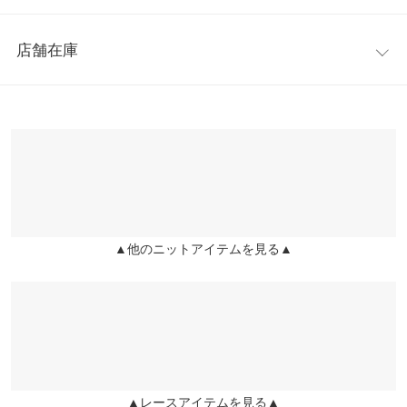
【A】総丈
86
スしてくれるので、鮮やかなカラーもソフトなニュアンスで着ら
レビュー：2件
れるのが魅力的。裏地付きで安心してご着用いただけます。
【A】ウエスト幅
34〜45
店舗在庫
※キャンセル/変更不可
★★★★★
★★★★★
5
【A】ヒップ幅
43
カラー：ブラック
購入日：2022/04/21
※表示されている情報は、8/08 11:02 時点のものになります。
※在庫ありの表示でも売り切れ等の場合がございますので、詳し
【A】裾幅
60
タイトだけど着た感じはそんなにタイトな感じしないのに、スタ
くはご利用店舗にお問い合わせください。
イル良く見えます
【B】総丈
55
Kashi |
身長：
161cm
~
165cm
| 体重：
56kg
~
60kg
| 足のサイズ：
24.0cm
~
兵庫県
三宮店
24.5cm
身長別サイズガイド
サイズ規格・採寸について
店舗在庫
★★★★★
★★★★★
4
【A】本体【B】裏地
▲他のニットアイテムを見る▲
姫路店
店舗在庫
カラー：ブラック
購入日：2022/06/23
※生産時期の違いによる色や素材に関して、多少の個体差が生じ
ピッタリで合わせやすいです
ている場合がございます。予めご了承ください。
みーしゃ |
身長：
161cm
~
165cm
| 体重：
51kg
~
55kg
| 足のサイズ：
24.0cm
※上記寸法は、生産時に指示した寸法に従い掲載しております。
~
24.5cm
生産時期の違いによる製造時の個体差が多少生じている場合がご
ざいます。また、商品についたメーカータグの数値とは異なる場
▲レースアイテムを見る▲
合がございます。予めご了承ください。