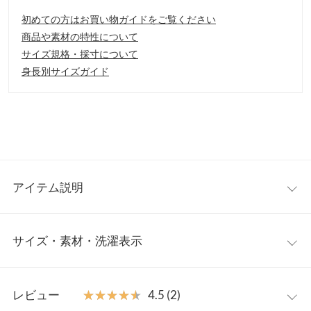
初めての方はお買い物ガイドをご覧ください
商品や素材の特性について
サイズ規格・採寸について
身長別サイズガイド
アイテム説明
シアー感が新鮮な透かし編みのタイトスカート。軽やかな印象の
サイズ・素材・洗濯表示
編地で、いつものコーデに取り入れるだけでぐっとシーズンムー
ドを高めてくれる1着。ニット素材なので着心地バツグンなのも
嬉しいポイントです。
ワンサイズ
【素材・サイズ感】
レビュー
★★★★★
★★★★★
4.5 (2)
少し伸縮性のあるニット素材。足元の透け感が女性らしさをプラ