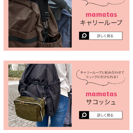
合がございます。予めご了承ください。
23.5cm
more
レビューを書く
素材
投稿でポイントプレゼント
ナイロン
商品詳細
伸縮性：なし 淡色透け：なし 濃色透け：なし 裏地：あり