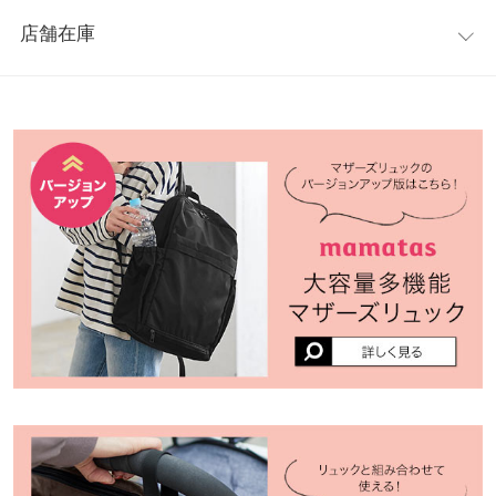
レビュー：2件
※キャンセル/変更不可
高さ
43
店舗在庫
★★★★★
★★★★★
3
横幅
30
カラー：ブラック
購入日：2022/07/14
※表示されている情報は、8/06 17:24 時点のものになります。
※在庫ありの表示でも売り切れ等の場合がございますので、詳し
マチ
17
肩紐がツルツルすべる素材？なのでなで肩だと何度も背負い治さ
くはご利用店舗にお問い合わせください。
ないといけないのが不便です。あと歩く時チャック？がチャリチ
持ち手
18
ャリ言って騒がしいです。汚れも拭き取りやすくとありましたが
兵庫県
三宮店
黒だと拭いてもあまり綺麗にはなりません。
持ち手高さ
7
店舗在庫
ミーナ |
身長：
156cm
~
160cm
| 体重：
61kg
~
65kg
| 足のサイズ：
25.0cm
~
ポケット
10
25.5cm
姫路店
店舗在庫
身長別サイズガイド
サイズ規格・採寸について
★★★★★
★★★★★
3
カラー：ブラック
購入日：2022/08/12
※生産時期の違いによる色や素材に関して、多少の個体差が生じ
外側がチャックになってないところが少し残念。少し高いけどバ
ている場合がございます。予めご了承ください。
ージョンアップしたもの買った方がよかったかな… でも使いやす
※上記寸法は、生産時に指示した寸法に従い掲載しております。
いからよい！ 両側のポケットが深いから哺乳瓶とかも入れやすい
生産時期の違いによる製造時の個体差が多少生じている場合がご
ざいます。また、商品についたメーカータグの数値とは異なる場
えめら |
身長：
151cm
~
155cm
| 体重：
41kg
~
45kg
| 足のサイズ：
23.0cm
~