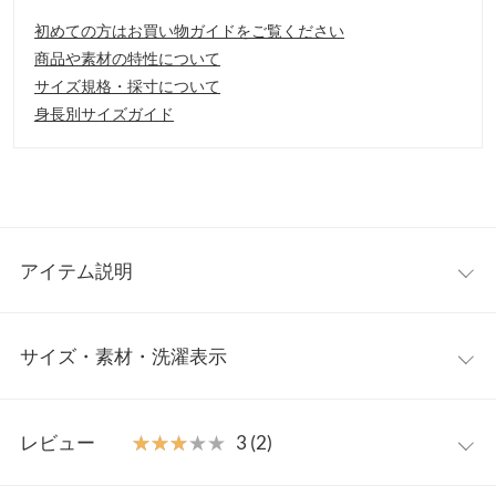
初めての方はお買い物ガイドをご覧ください
商品や素材の特性について
サイズ規格・採寸について
身長別サイズガイド
アイテム説明
ユニセックスでも使える。大容量で細かい収納ポケットも豊富な
サイズ・素材・洗濯表示
マザーズリュック。諸箇所に色んな便利機能を盛り込んだ多機能
リュックです。用途に分けた収納や、お仕事にも使えるPCポケッ
トも付いた、マザーズリュック以外でも使いやすいバッグ。
ワンサイズ
【素材・サイズ感】
レビュー
★★★★★
★★★★★
3 (2)
汚れにくいナイロン素材で、汚れが付いてしまってもすぐ拭きと
重さ（g）
420
り可能。男女兼用で使えるよう落ち着いた色合いにしました。