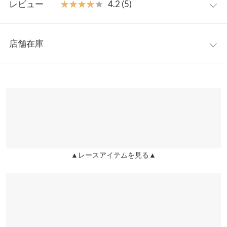
【素材・サイズ感】
レビュー
★★★★★
★★★★★
4.2 (5)
ストレッチ性のあるレース使い。動きに合わせて伸縮するので、
【A】着丈
56.5
着心地バツグンなのが嬉しいポイント。抜け感のあるシアー素材
レビュー：5件
ですが、胸元から下は裏地付きで安心してご着用いただけます。
【A】身幅
44.5
店舗在庫
※キャンセル/変更不可
★★★★★
★★★★★
5
【A】肩幅
34.5
カラー：ブラック
購入日：2024/03/01
※表示されている情報は、8/07 23:45 時点のものになります。
※在庫ありの表示でも売り切れ等の場合がございますので、詳し
【A】袖幅
16.5
前後2wayなのが嬉しいです。
くはご利用店舗にお問い合わせください。
ともみ |
身長：
161cm
~
165cm
| 体重：
46kg
~
50kg
| 足のサイズ：
23.0cm
~
【A】袖丈
57
23.5cm
兵庫県
三宮店
【A】裾幅
49.5
店舗在庫
★★★★★
★★★★★
5
【A】袖口幅
9
カラー：オフホワイト
購入日：2024/03/01
▲レースアイテムを見る▲
姫路店
店舗在庫
柔らかくて着心地が良いです。
【B】着丈
40
ともみ |
身長：
161cm
~
165cm
| 体重：
46kg
~
50kg
| 足のサイズ：
23.0cm
~
身長別サイズガイド
サイズ規格・採寸について
23.5cm
【A】本体【B】裏地
★★★★★
★★★★★
5