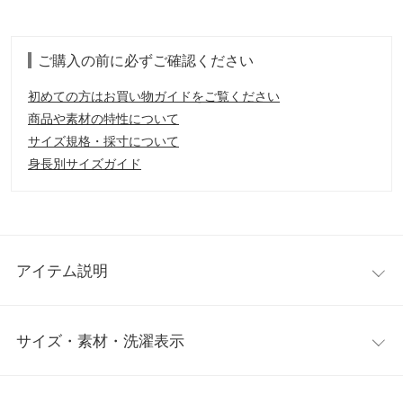
ご購入の前に必ずご確認ください
初めての方はお買い物ガイドをご覧ください
商品や素材の特性について
サイズ規格・採寸について
身長別サイズガイド
アイテム説明
前後2wayで着用可能なレーストップス。フロントボタン側にする
サイズ・素材・洗濯表示
と襟付きブラウスのような着こなしができるので、コーデに合わ
せて着回しが可能です◎。ジャンスカやロンパースと合わせた、
旬なレイヤードスタイルもオススメ。
ワンサイズ