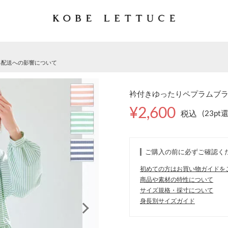
る配送への影響について
衿付きゆったりペプラムブラウ
¥2,600
税込
(23pt
ご購入の前に必ずご確認く
初めての方はお買い物ガイドを
商品や素材の特性について
サイズ規格・採寸について
身長別サイズガイド