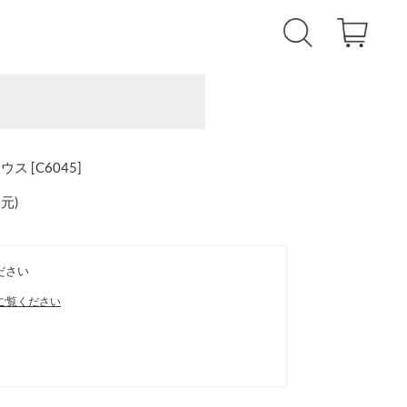
ス [C6045]
還元
)
ださい
ご覧ください