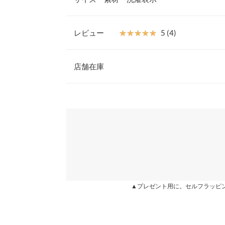
ムに合わせるだけで、カジュアルフェミニンなコー
【素材・サイズ感】
少しシャリ感のあるブラウス地。ゆったりした袖が
レビュー
★★★★★
★★★★★
5 (4)
てくれるのも嬉しいポイント。ウエスト周りにもゆ
着丈（前）
隠れる着丈なのも着やすいポイント。
レビュー：4件
※キャンセル/変更不可
店舗在庫
着丈（後）
身幅
★★★★★
★★★★★
5
※表示されている情報は、8/07 11:37 時点のものになりま
カラー：ソフトオレンジ
※在庫ありの表示でも売り切れ等の場合がございますので
購入日：2024/05/02
わせください。
裾幅
一度アイロンを当たるとツルッとしてハリ感があっ
裄丈
のでアイロンも直ぐにかけれます。もっとやぼった
兵庫県
三宮店
ーっぽくて娘用にはぴったりでした。体のラインも
袖幅
アーリー |
身長：
161cm
~
165cm
| 体重：
46kg
~
50
袖口幅
姫路店
▲プレゼント用に。セルフラッピ
身長別サイズガ
★★★★★
★★★★★
5
カラー：ソフトオレンジ
購入日：2024/05/02
※生産時期の違いによる色や素材に関して、多少の個体
す。予めご了承ください。