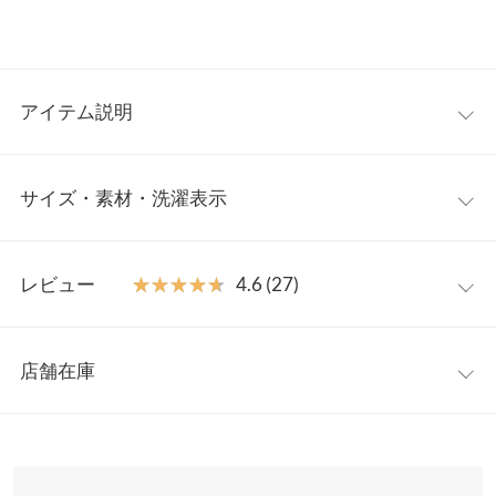
アイテム説明
おしゃれ感たっぷりのコーデが叶うデニムシャツジャケット。バ
サイズ・素材・洗濯表示
ンドカラーデザイン＋スナップ使いがカジュアルながらも少し大
人っぽい印象◎。トップスとしてはもちろん、ライトアウターと
しても活躍すること間違いなしです。
ワンサイズ
【素材・サイズ感】
レビュー
★★★★★
★★★★★
4.6 (27)
春夏のムード溢れるコットンデニム素材。程よい厚みがあり、ナ
着丈（前）
78
チュラルな風合いが高みえする素材感。ヒップ周りが隠れる着丈
レビュー：27件
とラウンドヘムで、シンプルなボトム合わせでしっかりサマにな
着丈（後）
80.5
店舗在庫
るのが嬉しいポイント。
★★★★★
★★★★★
5
肩幅
61.5
※キャンセル/変更不可
カラー：ネイビー
購入日：2026/03/19
※表示されている情報は、8/09 20:06 時点のものになります。
※在庫ありの表示でも売り切れ等の場合がございますので、詳し
身幅
64
姫路の神戸レタスで、友達が買って、私も欲しくて買いました。
くはご利用店舗にお問い合わせください。
ちょうど着やすいです。 春先に着ようかな。