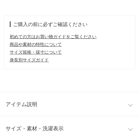
ご購入の前に必ずご確認ください
初めての方はお買い物ガイドをご覧ください
商品や素材の特性について
サイズ規格・採寸について
身長別サイズガイド
アイテム説明
ラフなスリッポンタイプも光沢のあるキルティング素材が上品な
サイズ・素材・洗濯表示
印象を醸し出します。素足でさらっと履くだけでこなれ感漂う大
人女子にぴったりなミュールパンプス。