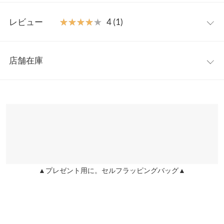
【素材・サイズ感】
S
M
L
LL
S〜LLの4サイズ展開。柔らかい生地感と、フラットでストレスフ
レビュー
★★★★★
★★★★★
4 (1)
リーな履き心地が魅力。社内履きや室内履きのルームシューズと
足幅
7
7.2
7.4
7.6
してもお使いいただけます。
レビュー：1件
※キャンセル/変更不可
つま先口
8
8.2
8.4
8.6
店舗在庫
【サイズ】
★★★★★
★★★★★
4
甲幅
16.5
16.7
16.9
17.1
S:22.5-23.0/M:23.0-23.5/L:23.5-24.0/LL:24.0-24.5
カラー：ブラック
サイズ：M
購入日：2024/02/27
※表示されている情報は、8/06 17:20 時点のものになります。
【実寸(cm)約】
※在庫ありの表示でも売り切れ等の場合がございますので、詳し
ヒール高
-
1
-
-
ちょっと出かける時にサッと履けて便利。 サテンで高見えしま
●サイズ…S/M/L/LL
くはご利用店舗にお問い合わせください。
さ
す。
●足幅…7/7.2/7.4/7.6
●つま先口…8/8.2/8.4/8.6
いちご大福 |
身長：
151cm
~
155cm
| 体重：
46kg
~
50kg
| 足のサイズ：
前高さ
-
0.8
-
-
兵庫県
三宮店
23.0cm
~
23.5cm
●甲幅…16.5/16.7/16.9/17.1
店舗在庫
●ヒール高さ…1
片足の重
-
150
-
-
●前高さ…0.8
さ（g）
▲プレゼント用に。セルフラッピングバッグ▲
姫路店
more
レビューを書く
店舗在庫
●重さ(片足)…150g
身長別サイズガイド
サイズ規格・採寸について
投稿でポイントプレゼント
【素材】
合成皮革
※生産時期の違いによる色や素材に関して、多少の個体差が生じ
※【伸縮】なし/【淡色透け】なし/【濃色透け】なし/【裏地】あ