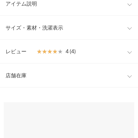
アイテム説明
カジュアルながらも女性らしい雰囲気が叶う、デニム素材のマー
サイズ・素材・洗濯表示
メイドスカート。シンプルなトップスを合わせるだけでこなれた
スタイリングが楽しめるので、デイリーに活躍すること間違いな
しです。
S
M
【素材・サイズ感】
レビュー
★★★★★
★★★★★
4 (4)
程よく厚みのあるデニム素材。マーメイドラインがボディライン
ウエスト幅
30〜36
32〜38
をすっきり見せつつも、後ろウエストゴム仕様で着心地ラクラ
レビュー：4件
ク。フロント、バックポケット付きで機能的なのも嬉しいポイン
ヒップ幅
47
49
店舗在庫
ト。後ろスリット入りで足さばきも良い◎
★★★★★
★★★★★
5
裾幅
70
72
※キャンセル/変更不可
カラー：ブラック
サイズ：S
購入日：2024/02/10
※表示されている情報は、8/10 00:31 時点のものになります。
※在庫ありの表示でも売り切れ等の場合がございますので、詳し
総丈
83
87
インスタライブを見て形がキレイと思い２色買いしました。
くはご利用店舗にお問い合わせください。
ｓｒｈ |
身長：
151cm
~
155cm
| 体重：
46kg
~
50kg
| 足のサイズ：
24.0cm
~
身長別サイズガイド
サイズ規格・採寸について
24.5cm
兵庫県
三宮店
店舗在庫
※生産時期の違いによる色や素材に関して、多少の個体差が生じ
★★★★★
★★★★★
5
ている場合がございます。予めご了承ください。