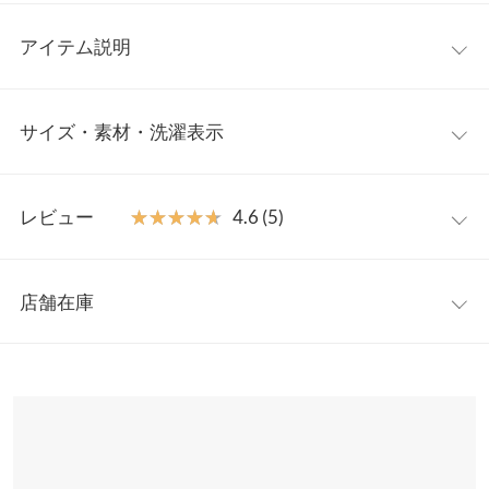
アイテム説明
トレンド感たっぷりのロゴプリントがポイントのスウェットトッ
サイズ・素材・洗濯表示
プス。カジュアルな素材ながら、丸みのあるシルエットが女性ら
しさを引き出します◎今季マストハブのプリントロゴ×鮮やかな
カラーリングもポイント。スカートやスラックスなど、お手持ち
ワンサイズ
のアイテムと簡単にコーディネートできます。
レビュー
★★★★★
★★★★★
4.6 (5)
【素材・サイズ感】
着丈（前）
50
リラックス感のあるスウェット生地。クロップド丈＋前後差付き
レビュー：5件
で少し丸みのあるフォルムなのがおしゃれ見えするポイント。。
着丈（後）
55
店舗在庫
今季トレンドの明るいカラー展開ながらも、ソフトな色見で着や
★★★★★
★★★★★
5
身幅
57.5
すいのが魅力的です。
カラー：ラベンダー
購入日：2024/03/02
※表示されている情報は、8/08 17:33 時点のものになります。
※キャンセル/変更不可
※在庫ありの表示でも売り切れ等の場合がございますので、詳し
肩幅
59
パンツにもスカートにも合わせやすくて気に入りました。
くはご利用店舗にお問い合わせください。
きょこちゃん |
身長：
156cm
~
160cm
| 体重：
46kg
~
50kg
| 足のサイズ：
裾幅
49
24.0cm
~
24.5cm
兵庫県
三宮店
袖丈
52
店舗在庫