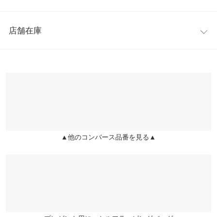
【素材・サイズ感】
筒丈
5
5
シックなカーキとブラックの2カラー展開。
レビュー：0件
※この商品は、商品管理上の観点から返品や交換をお受けできま
足幅
8
8.2
店舗在庫
せん。
more
レビューを書く
甲幅
15
15.2
※キャンセル/変更不可
※表示されている情報は、8/09 20:14 時点のものになります。
投稿でポイントプレゼント
【サイズ】
※在庫ありの表示でも売り切れ等の場合がございますので、詳し
ソール高さ
2.5
-
230/235/240/245
くはご利用店舗にお問い合わせください。
【実寸(cm)約】
前高さ
2
-
●サイズ…23/23.5/24/24.5
兵庫県
三宮店
●筒丈…5/5
片足の重さ（g）
190
-
店舗在庫
●足幅…8/8.2
身長別サイズガイド
サイズ規格・採寸について
●甲幅…15/15.2
▲他のコンバース品番を見る▲
姫路店
店舗在庫
●ソール高さ…2.5
※生産時期の違いによる色や素材に関して、多少の個体差が生じ
●前高さ…2
ている場合がございます。予めご了承ください。
●重さ(片足)…190g
※上記寸法は、生産時に指示した寸法に従い掲載しております。
【素材】
生産時期の違いによる製造時の個体差が多少生じている場合がご
UPPER：ナイロン／OUTSOLE：インジェクションE.V.A.ラバー
ざいます。また、商品についたメーカータグの数値とは異なる場
※【伸縮】なし/【淡色透け】なし/【濃色透け】なし/【裏地】あ
合がございます。予めご了承ください。