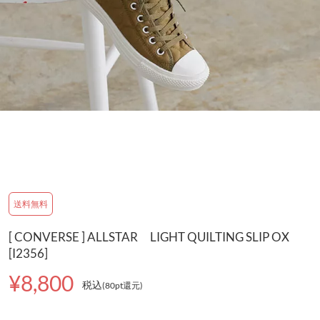
送料無料
[ CONVERSE ] ALLSTAR LIGHT QUILTING SLIP OX
[I2356]
¥8,800
税込
(80pt還元
)