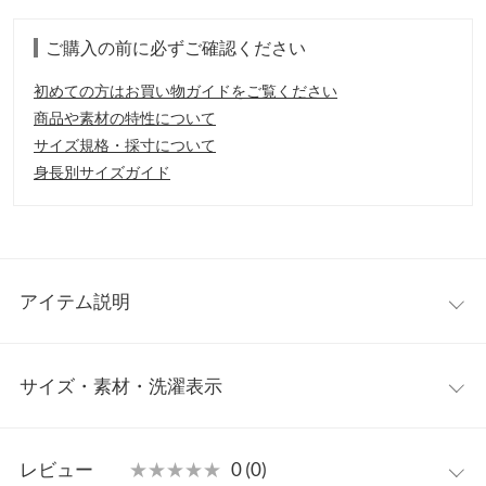
ご購入の前に必ずご確認ください
初めての方はお買い物ガイドをご覧ください
商品や素材の特性について
サイズ規格・採寸について
身長別サイズガイド
アイテム説明
「BRAND-NEWVINTAGE/OUTDOOR」をテーマにした、オール
サイズ・素材・洗濯表示
スターライトの素材、パターンアレンジモデル。アウトドアウェ
アに見られるキルティングをモチーフに、柔らかな光沢のナイロ
ン素材をアッパーに採用したアイテム。シューレースを通しても
5インチ(24.0cm)
5.5インチ(24.5cm)
着用可能な2WAYスリップ仕様。
レビュー
★★★★★
★★★★★
0 (0)