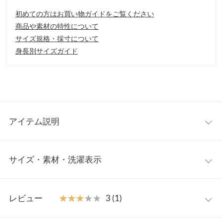
初めての方はお買い物ガイドをご覧ください
商品や素材の特性について
サイズ規格・採寸について
身長別サイズガイド
アイテム説明
深みのあるシックな印象の花柄プリントが大人っぽく、華やぎの
サイズ・素材・洗濯表示
中に落ち着いた雰囲気が感じられるスカート。腰回りは程よくフ
ィットし、裾はやや広がったマーメイドシルエットは甘くなり過
ぎず大人の女性にぴったりな一枚です。
ワンサイズ
【素材・サイズ感】
レビュー
★★★★★
★★★★★
3 (1)
サラリとした肌触りでシワになりにくく、扱いやすいのが嬉しい
【A】総丈
90
ポイント。シーズンを問わない素材なので長くご着用いいただけ