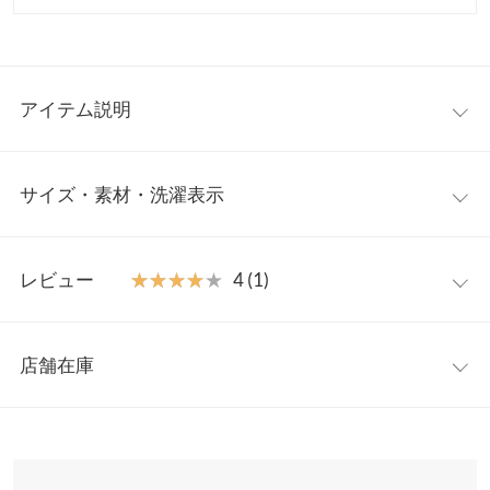
アイテム説明
-------------------------------------------------------------------------
サイズ・素材・洗濯表示
どこに行くにも、
サッと持ち運び便利な2点セット
▼
①ポーチを広げたらサブバッグにもなる
トートバック
②折り畳みで収納可能な
スリッパ
S/M
M/L
L/LL
-------------------------------------------------------------------------
レビュー
★★★★★
★★★★★
4 (1)
▶トートバッグは内側仕切り付きでA4サイズまで入るサイズ。外
【A】筒丈
6.5
6.5
6.5
側ポケットもあり、収納力抜群でシワになりにくく汚れても洗え
レビュー：1件
るのがうれしいポイント。
【A】足幅
7.5
8
8.5
店舗在庫
▶スリッパは薄手のソールですがクッション性もあり、柔らかな
★★★★★
★★★★★
4
【A】甲幅
13.8
14
14.2
履き心地のバブーシュタイプ。
カラー：グレージュ×グレージュ
サイズ：M/L
購入日：2023/09/16
※表示されている情報は、8/07 21:07 時点のものになります。
どんなコーデにも合わせやすい◎
※在庫ありの表示でも売り切れ等の場合がございますので、詳し
【A】ソール
0.5
0.5
0.5
幼稚園に履いていく用に購入。 バッグがコンパクトになるのと、
冷えがちなシーンでも甲深なデザインで保温性があるので、シー
くはご利用店舗にお問い合わせください。
高さ
スリッパとあわせてこの価格なら安いと思います。 サイズを悩ん