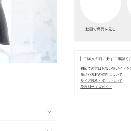
動画で商品を見る
ご購入の前に必ずご確認く
初めての方はお買い物ガイドを
商品や素材の特性について
サイズ規格・採寸について
身長別サイズガイド
ゲージニット。裾フレアの形
するデザインなので、スタイ