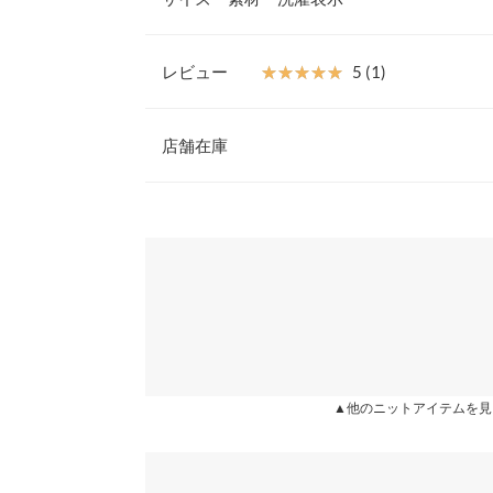
ルアップ見えが叶います。タイトスカートやフレア
ど、どんなボトムとも相性◎で着回し力の高さも魅
【素材・サイズ感】
レビュー
★★★★★
★★★★★
5 (1)
手洗い可能なウォッシャブルニットです。柔らかな
着丈
のが嬉しい。ウエスト部分はきゅっと細く、裾はペ
レビュー：1件
気になるお腹まわりを自然にカバーしてくれます◎
店舗在庫
身幅
※キャンセル/変更不可
肩幅
★★★★★
★★★★★
5
※表示されている情報は、8/08 01:15 時点のものになりま
カラー：ブラック
※在庫ありの表示でも売り切れ等の場合がございますので
購入日：2021/12/03
わせください。
裾幅
インスタLiveで一目惚れしブラックを購入しました
袖丈
ット感が想像していたとおりで、上品で高見えしま
兵庫県
三宮店
シでお手入れしながら着ていこうと思います。
袖幅
amam |
身長：
151cm
~
155cm
| 体重：
41kg
~
45
袖口幅
姫路店
▲他のニットアイテムを見
身長別サイズガ
more
※生産時期の違いによる色や素材に関して、多少の個体
す。予めご了承ください。