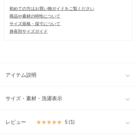
初めての方はお買い物ガイドをご覧ください
商品や素材の特性について
サイズ規格・採寸について
身長別サイズガイド
アイテム説明
トレンド感溢れる、ボア素材のショートコートが登場。今年らし
サイズ・素材・洗濯表示
いもこもことした素材感＋ショート丈で、旬なスカートスタイル
とも相性バツグンな1着。襟元の開け閉めで表情が変わるので、
コーデに合わせて着こなしを変えられます◎。
ワンサイズ
【素材・サイズ感】
レビュー
★★★★★
★★★★★
5 (1)
やわらかい肌ざわりのボア素材。しっかりあたたかく、着るだけ
着丈
50
でおしゃれ見えが叶う素材感です。コンパクトな丈感なので、低