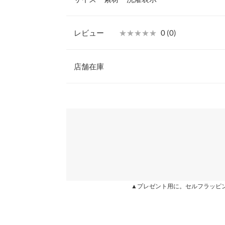
シーズンレスでお使いいただけます◎。さっと肩に
ーに活躍すること間違いなしです。
S
【素材・サイズ感】
レビュー
★★★★★
★★★★★
0 (0)
薄くて軽い合皮素材。同素材の巾着ポーチ付きで中
【A】高さ
20
の仕分けにも使える嬉しい仕様。ファーハンドルは
レビュー：0件
るスナップ仕様。お好みに合わせて選べるSMサイ
店舗在庫
【A】横幅
27
※キャンセル/変更不可
【A】マチ
8
more
※表示されている情報は、8/09 22:05 時点のものになりま
※在庫ありの表示でも売り切れ等の場合がございますので
わせください。
【A】持ち手
16
【A】持ち手高さ
16
兵庫県
三宮店
【A】重さ（g）
220
【B】縦幅
20
姫路店
▲プレゼント用に。セルフラッピ
【B】横幅
25
身長別サイズガ