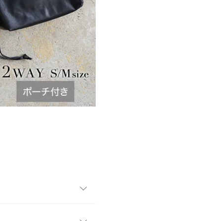
トライアングルバッグから、
はスナップで着脱できるので、