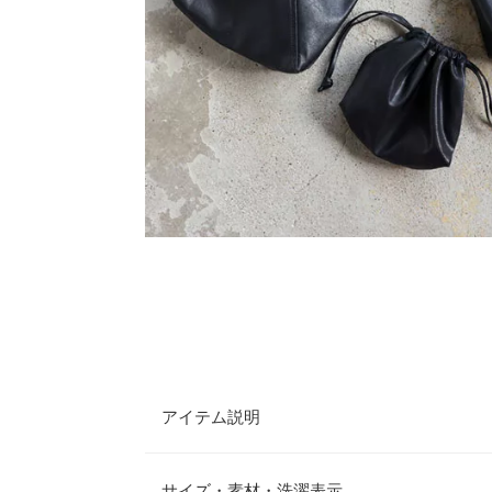
アイテム説明
持つと三角に近い形になる個性的な形がポイントの
冬らしいファー使いの1点が登場。持ち手のファー
サイズ・素材・洗濯表示