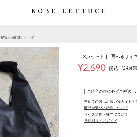
る配送への影響について
［ 3点セット ］ 選べるサ
¥2,690
税込
(24pt
ご購入の前に必ずご確認く
初めての方はお買い物ガイドを
商品や素材の特性について
サイズ規格・採寸について
身長別サイズガイド