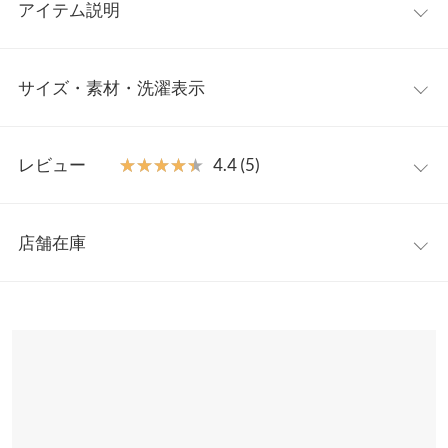
アイテム説明
他にはない、神戸レタスオリジナルプリントをあしらった裏起毛
サイズ・素材・洗濯表示
プルオーバーの登場。バックプリント＋袖口には、ハンバーガー
のワンポイントをつけた遊び心ある1着。バックのプリントは、
よく見るとハンバーガーのレシピになっているこだわりのディテ
ワンサイズ
ール◎。ゆるさのあるカジュアルスタイルにぴったりな1枚で
レビュー
★★★★★
★★★★★
4.4 (5)
す。
着丈
67
【素材・サイズ感】
レビュー：5件
ふんわりした肌ざわりの裏起毛素材。ソフトなハリ感のある素材
身幅
66
店舗在庫
で、ボディラインが出にくいのが着やすいポイント。バックプリ
★★★★★
★★★★★
5
肩幅
68
ント＋コントラストが少ない色でプリントしているので、大人っ
カラー：モカ
購入日：2021/12/14
※表示されている情報は、8/10 13:41 時点のものになります。
ぽい印象で着ていただけます。
※在庫ありの表示でも売り切れ等の場合がございますので、詳し
裾幅
60
めちゃくちゃ可愛いです。形も色味も最高で、単品で見ても可愛
※キャンセル/変更不可
くはご利用店舗にお問い合わせください。
いので(カジュアルだけど可愛い)色んなボトムに合いそうです。
袖丈
45
そして暖かく、安くてコスパにびっくりです… すごく気に入りま
兵庫県
三宮店
した。 迷われてる方に伝えたくて、初レビューです（笑）
袖幅
22
店舗在庫
ゆのり |
身長：
151cm
~
155cm
| 体重：
46kg
~
50kg
| 足のサイズ：
23.0cm
~