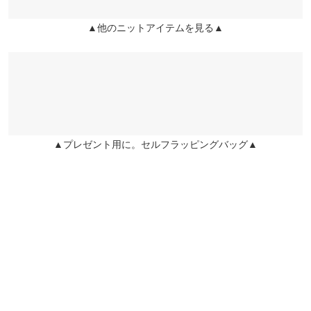
袖口幅
10
▲他のニットアイテムを見る▲
姫路店
店舗在庫
身長別サイズガイド
サイズ規格・採寸について
※生産時期の違いによる色や素材に関して、多少の個体差が生じ
ている場合がございます。予めご了承ください。
※上記寸法は、生産時に指示した寸法に従い掲載しております。
生産時期の違いによる製造時の個体差が多少生じている場合がご
▲プレゼント用に。セルフラッピングバッグ▲
ざいます。また、商品についたメーカータグの数値とは異なる場
合がございます。予めご了承ください。
素材
アクリル100%
商品詳細
伸縮性：あり 淡色透け：一部あり 濃色透け：一部あり 裏
地：なし