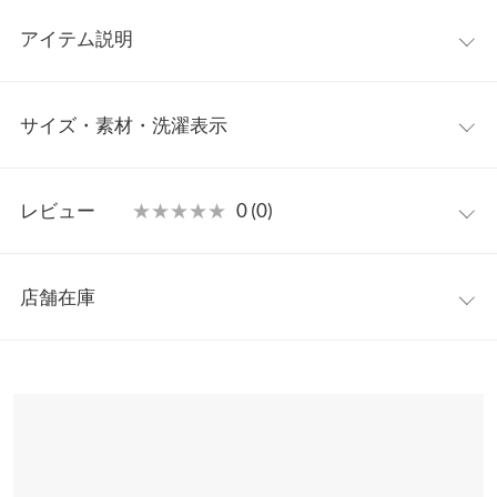
アイテム説明
袖に入った配色ラインが目を惹くニット。トレンドの鮮やかなカ
サイズ・素材・洗濯表示
ラー使いですが、ベーシックカラーを基本に、さりげなく入った
配色が着やすい印象◎。袖口の折り返しがポイントになっていま
す。程よくコンパクトな着丈で、パンツ・スカート共にバランス
ワンサイズ
が取りやすいのも嬉しいポイント。
レビュー
★★★★★
★★★★★
0 (0)
【素材・サイズ感】
着丈
56
暖かみのあるミドルゲージニット素材。ゆとりがあるサイズ感
レビュー：0件
で、ストレスフリーな着心地です。襟元は程よい開きのクルーネ
身幅
60
店舗在庫
ックなので、首周りもスッキリと着ていただけます。
more
レビューを書く
肩幅
60
※キャンセル/変更不可
※表示されている情報は、8/11 05:23 時点のものになります。
投稿でポイントプレゼント
※在庫ありの表示でも売り切れ等の場合がございますので、詳し
裾幅
56
くはご利用店舗にお問い合わせください。
袖丈
62
兵庫県
三宮店
袖幅
14.5
店舗在庫