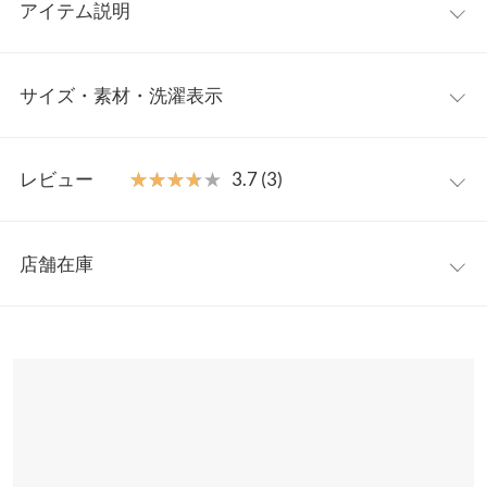
アイテム説明
今季トレンドのシャツ型のワンピース。スキッパーデザインなの
サイズ・素材・洗濯表示
でデコルテがキレイに見えます。１枚でさらっと着ても可愛いで
すが、インナーにタートルネックなどをレイヤードするとまた違
った印象を楽しむことができます◎。
ワンサイズ
【素材・サイズ感】
レビュー
★★★★★
★★★★★
3.7 (3)
軽く柔らかで着心地の良いニット素材を使用。厚手すぎない素材
着丈
104
感で着ぶくれが気にならないアイテムです。長すぎない着丈なの
レビュー：3件
で重たくならず、バランスが取りやすいのも嬉しいポイント。
身幅
52
店舗在庫
※キャンセル/変更不可
★★★★★
★★★★★
4
肩幅
52
カラー：ブラック
購入日：2023/01/06
※表示されている情報は、8/10 21:11 時点のものになります。
※在庫ありの表示でも売り切れ等の場合がございますので、詳し
裾幅
49
デザインも保温性も私のお気に入りなのですが 入れてある袋が
くはご利用店舗にお問い合わせください。
少し小さめなのか 裾に折りじわができててスチームアイロンで
袖丈
50
直しました 包装するときに裾がめくれないように入れてくださ
兵庫県
三宮店
ると良かったです でもこのワンピースは私のお気に入りですの
袖幅
20
店舗在庫
で一軍です 気分よくなります