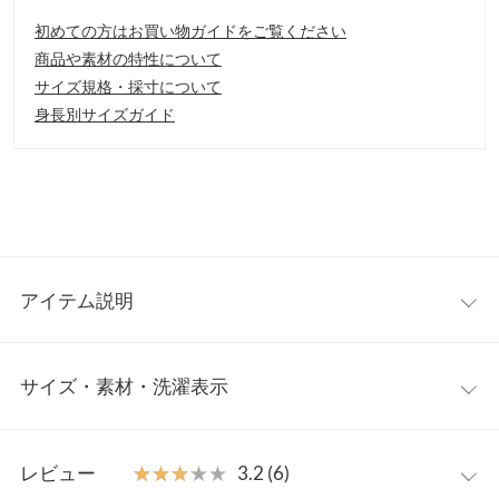
初めての方はお買い物ガイドをご覧ください
商品や素材の特性について
サイズ規格・採寸について
身長別サイズガイド
アイテム説明
リブとのドッキングが高見えするショートブーツ。ほどよくフィ
サイズ・素材・洗濯表示
ット感があり、細見え効果が期待できます。合わせやすいショー
ト丈でスタイリングの幅が広がります。
【素材・サイズ感】
S
M
L
LL
S LLの3サイズ展開。しっかりと太さのあるヒールと高さのあるス
レビュー
★★★★★
★★★★★
3.2 (6)
トームで、安定感があり歩きやすいのも嬉しいポイント。