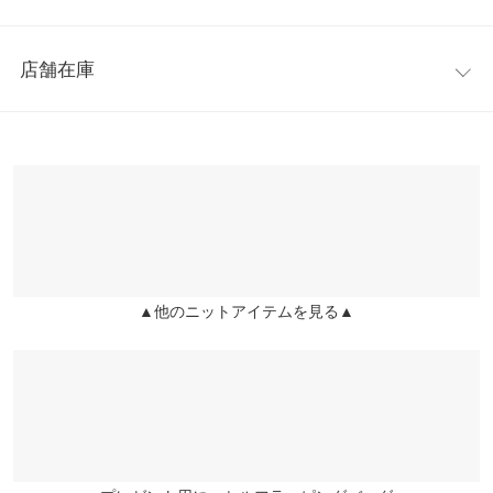
少し厚みのあるハイゲージニット。伸縮性があるのでボディに優
着丈
57
しくフィットし、トップスインもしやすいサイズ感です。ボトル
レビュー：0件
ネックなので、襟元までしっかりあたたかく着ていただけます。
身幅
30
店舗在庫
※キャンセル/変更不可
more
レビューを書く
裾幅
30
※表示されている情報は、8/09 05:31 時点のものになります。
投稿でポイントプレゼント
※在庫ありの表示でも売り切れ等の場合がございますので、詳し
裄丈
77.5
くはご利用店舗にお問い合わせください。
袖幅
11.5
兵庫県
三宮店
袖口幅
8
店舗在庫
身長別サイズガイド
サイズ規格・採寸について
▲他のニットアイテムを見る▲
姫路店
店舗在庫
※生産時期の違いによる色や素材に関して、多少の個体差が生じ
ている場合がございます。予めご了承ください。
※上記寸法は、生産時に指示した寸法に従い掲載しております。
生産時期の違いによる製造時の個体差が多少生じている場合がご
ざいます。また、商品についたメーカータグの数値とは異なる場
合がございます。予めご了承ください。