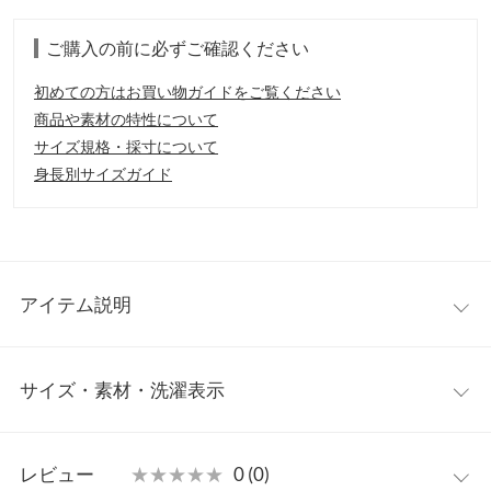
ご購入の前に必ずご確認ください
初めての方はお買い物ガイドをご覧ください
商品や素材の特性について
サイズ規格・採寸について
身長別サイズガイド
アイテム説明
表情感が魅力のプレーティングニットタートルが登場。伸縮する
サイズ・素材・洗濯表示
と裏の色糸が自然に表に出てくるプレーティング編みを採用。ふ
んわりとした肌当たりも魅力のひとつ。シンプルながらもデザイ
ン性がある1枚で、着回し力はバツグンです◎。
ワンサイズ
【素材・サイズ感】
レビュー
★★★★★
★★★★★
0 (0)