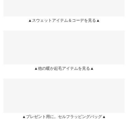
兵庫県
三宮店
袖幅
21
店舗在庫
lettucer1161 |
身長：
156cm
~
160cm
| 体重：
46kg
~
50kg
| 足のサイズ：
24.0cm
~
24.5cm
袖口幅
8
▲スウェットアイテム＆コーデを見る▲
姫路店
★★★★★
★★★★★
5
店舗在庫
身長別サイズガイド
サイズ規格・採寸について
カラー：チャコール
購入日：2022/10/13
可愛いです◎
※生産時期の違いによる色や素材に関して、多少の個体差が生じ
ている場合がございます。予めご了承ください。
まちゅり |
身長：
~
| 体重：
~
| 足のサイズ：
~
※上記寸法は、生産時に指示した寸法に従い掲載しております。
生産時期の違いによる製造時の個体差が多少生じている場合がご
★★★★★
★★★★★
5
▲他の暖か起毛アイテムを見る▲
ざいます。また、商品についたメーカータグの数値とは異なる場
カラー：チャコール
購入日：2022/10/14
合がございます。予めご了承ください。
少し大きめで、ダボッとしてるのでインナーを着用しないと肌寒
い感じでした。袖が可愛くて、しっかりしているので、動きやす
くて気に入りました。お値段も安くて気に入りました！
素材
Tresor |
身長：
156cm
~
160cm
| 体重：
51kg
~
55kg
| 足のサイズ：
23.0cm
~
23.5cm
(本体)ポリエステル100% (リブ)ポリエステル95% ポリウレタン5%
▲プレゼント用に。セルフラッピングバッグ▲
商品詳細