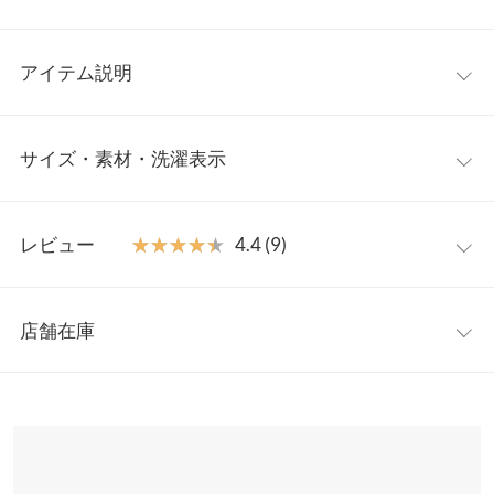
アイテム説明
スウェットに、ひとさじのフェミニンさをプラス。 生地をたっぷ
サイズ・素材・洗濯表示
り使用した「ぼわん袖」がポイントの裏起毛スウェット。ボーイ
ッシュなイメージがあるスウェットアイテムも、トレンドのボリ
ュームスリーブを取り入れフェミニンに仕上げました。すっきり
ワンサイズ
したクルーネックなので、Tシャツやタートルネックなどのイン
レビュー
★★★★★
★★★★★
4.4 (9)
ナーをちら見せしたコーデもおススメ◎。落ち着いたカラー展開
着丈
66
が大人っぽく◎
レビュー：9件
【素材・サイズ感】
身幅
60
店舗在庫
裏起毛のスウェット生地。着心地抜群であたたかいので、本格的
★★★★★
★★★★★
5
肩幅
55
に寒い時期まで活躍すること間違いなしです。自然に体型カバー
カラー：チャコール
購入日：2022/10/13
※表示されている情報は、8/08 04:37 時点のものになります。
が叶うゆったりしたシルエットと、程よいハリと厚みがある生地
※在庫ありの表示でも売り切れ等の場合がございますので、詳し
裾幅
50
前にぐーちゃんがオススメしていて気になっていました！ チャコ
でボディラインが出にくいのも嬉しいポイント。ワンマイルウェ
くはご利用店舗にお問い合わせください。
ールしかもう在庫無かったのですが、チャコールは合わせやすく
アにもオススメの一品です◎
袖丈
50.5
て結果良かったです！ 裏起毛であったかです！
※キャンセル/変更不可