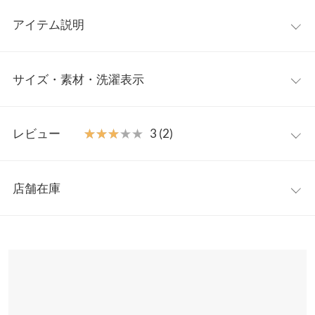
アイテム説明
センターラインで大人顔に仕上げたニットパンツ。 リラクシーな
サイズ・素材・洗濯表示
イメージがあるニットパンツを、センターライン入りで程よくき
れいめな印象に仕上げました。こなれ感たっぷりに着ていただけ
るので、デイリーに活躍すること間違いなしです。トレンドカラ
ワンサイズ
ーのグリーンとベーシックなカラー展開。
レビュー
★★★★★
★★★★★
3 (2)
【素材・サイズ感】
前股上
29
もっちりした質感のニット素材。肌ざわりが良く、伸縮性がある
レビュー：2件
素材で着心地バツグンです。ワイドシルエットなので、ボディラ
ウエスト幅
29〜62
店舗在庫
インが出にくいのが着やすいポイント。ゴム仕様で楽ちん、ウエ
★★★★★
★★★★★
5
ヒップ幅
45
スト裏の紐で調節が可能です。
カラー：ブラウン
購入日：2023/01/05
※表示されている情報は、8/07 23:42 時点のものになります。
※キャンセル/変更不可
※在庫ありの表示でも売り切れ等の場合がございますので、詳し
裾幅
30
ちょっと裾が長いのでヒールのない靴だと引きずりそうで怖いで
くはご利用店舗にお問い合わせください。
すが、スタイル良く見えていいです！ウエストもゴムなので楽だ
股下
69
しニットなので暖かくて買ってよかったです。
兵庫県
三宮店
ワタリ幅
30
店舗在庫
Fiori |
身長：
156cm
~
160cm
| 体重：
46kg
~
50kg
| 足のサイズ：
23.0cm
~