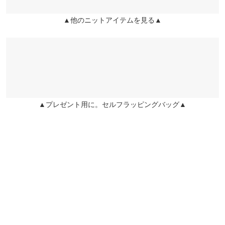
23.5cm
身長別サイズガイド
サイズ規格・採寸について
▲他のニットアイテムを見る▲
姫路店
★★★★★
★★★★★
1
店舗在庫
※生産時期の違いによる色や素材に関して、多少の個体差が生じ
カラー：ブラウン
購入日：2023/01/02
ている場合がございます。予めご了承ください。
とっても可愛いし見た目で気付かずタグを切った後…着たら左右
※上記寸法は、生産時に指示した寸法に従い掲載しております。
で裾の長さが5センチくらい違って驚愕でした。。。 検品されて
生産時期の違いによる製造時の個体差が多少生じている場合がご
いるはずだし今までレタスさんでこんな失敗は無かったので油断
ざいます。また、商品についたメーカータグの数値とは異なる場
していましたが、日本の通販でこんなミスがあるとは思っておら
合がございます。予めご了承ください。
▲プレゼント用に。セルフラッピングバッグ▲
ず、ニットだから切ることも出来ず、交換も出来ず…ただただ悲
しくて今後のお買い物は慎重になってしまいます。
rarirururu |
身長：
~
| 体重：
~
| 足のサイズ：
~
素材
レーヨン50% ナイロン25% ポリエステル25%
more
レビューを書く
商品詳細
伸縮性：あり 淡色透け：なし 濃色透け：なし 裏地：なし
投稿でポイントプレゼント
原産国
中国