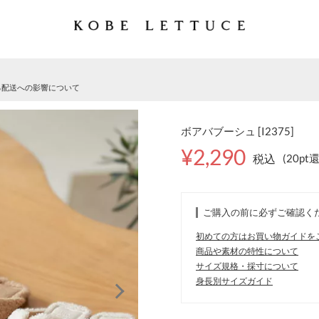
る配送への影響について
ボアバブーシュ [I2375]
¥2,290
税込
(20pt
ご購入の前に必ずご確認く
初めての方はお買い物ガイドを
商品や素材の特性について
サイズ規格・採寸について
身長別サイズガイド