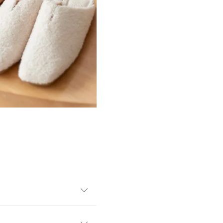
やすいこなれ感を醸し出しま
レザーのネームも魅力のひと