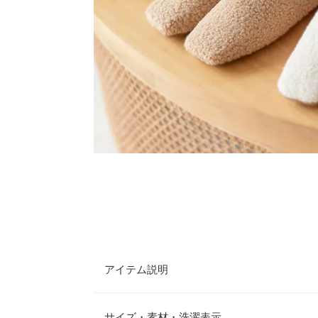
アイテム説明
スクエアトゥのシャープなシルエットが大人も履き
す。ボアの温かみのある履き心地。脱いでも可愛い
サイズ・素材・洗濯表示