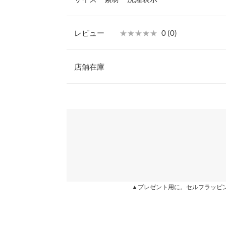
つ。
【素材・サイズ感】
S
Ｓ〜LＬサイズの4サイズ展開。かかとのないデザ
レビュー
★★★★★
★★★★★
0 (0)
いただけます。しっかりと甲をホールドしてくれる
足幅
7.2
◎。
レビュー：0件
※キャンセル/変更不可
店舗在庫
甲幅
13
【サイズ】
S:22.5-23.0/M:23.0-23.5/L:23.5-24.0/LL:24.0-24.
ソール高さ
-
more
※表示されている情報は、8/07 11:39 時点のものになりま
【実寸(cm)約】
※在庫ありの表示でも売り切れ等の場合がございますので
わせください。
前高さ
-
●サイズ…S/M/L/LL
●足幅…7.2/7.4/7.6/7.8
片足の重さ（g）
-
●甲幅…13/13.2/13.4/13.6
兵庫県
三宮店
●ソール高さ…2
身長別サイズガ
●前高さ…1
●重さ(片足)…160g
※生産時期の違いによる色や素材に関して、多少の個体
姫路店
【素材】
す。予めご了承ください。
合成皮革
▲プレゼント用に。セルフラッピ
※上記寸法は、生産時に指示した寸法に従い掲載してお
※【伸縮】なし/【淡色透け】なし/【濃色透け】な
造時の個体差が多少生じている場合がございます。また
値とは異なる場合がございます。予めご了承ください。