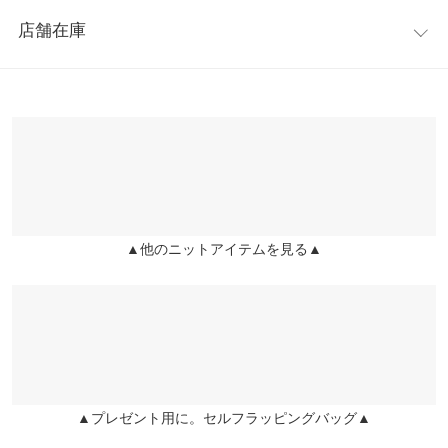
レビュー：1件
のシルエットやドロップショルダー、広めのアームホールデザイ
身幅
60
店舗在庫
ンが可愛い。ヒップがすっぽり隠れるくらいの丈感で、気になる
★★★★★
★★★★★
5
肩幅
58
腰回りのカバーにも◎。
カラー：グレージュ×アイボリー
購入日：2021/12/03
※表示されている情報は、8/07 13:45 時点のものになります。
※キャンセル/変更不可
※在庫ありの表示でも売り切れ等の場合がございますので、詳し
裾幅
52
薄手に見えますが結構厚手で嵩張ります。レタスで今迄購入した
くはご利用店舗にお問い合わせください。
ニットの中で1番厚手でした。 なので、見かけより生地はしっか
袖丈
44
りしています(お値段以上かも？) オーバーサイズでお尻もほぼ隠
兵庫県
三宮店
れますが、ネックの開きが大きいので救われてるというか。 北海
袖幅
22.5
店舗在庫
道住みですが暖房が効いた室内では暑いかもしれないです。 真冬
日向け。 私は痩せ体型なので大丈夫ですが、この色(グレージュ)
袖口幅
9
▲他のニットアイテムを見る▲
姫路店
はふくよかな方はオーバーサイズと生地の厚手も有り太って見え
店舗在庫
身長別サイズガイド
サイズ規格・採寸について
るかも？ と少し思いました(黒の方が痩せ見えするかも)
ぺぺの飼い主 |
身長：
156cm
~
160cm
| 体重：
41kg
~
45kg
| 足のサイズ：
※生産時期の違いによる色や素材に関して、多少の個体差が生じ
23.0cm
~
23.5cm
ている場合がございます。予めご了承ください。
※上記寸法は、生産時に指示した寸法に従い掲載しております。
生産時期の違いによる製造時の個体差が多少生じている場合がご
more
レビューを書く
▲プレゼント用に。セルフラッピングバッグ▲
ざいます。また、商品についたメーカータグの数値とは異なる場
投稿でポイントプレゼント