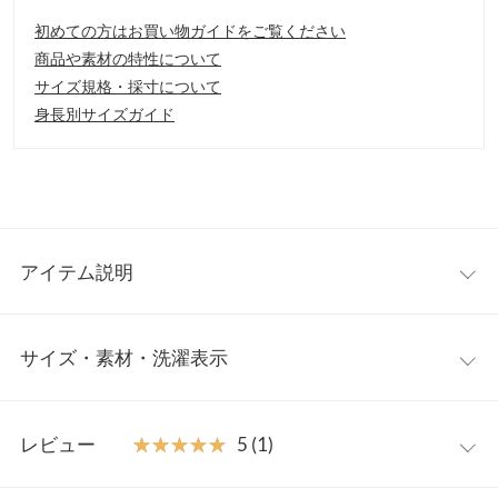
初めての方はお買い物ガイドをご覧ください
商品や素材の特性について
サイズ規格・採寸について
身長別サイズガイド
アイテム説明
ボリューム感とモヘアタッチが可愛いゼブラニット。トレンドラ
サイズ・素材・洗濯表示
イクなゼブラ柄で取り入れるだけで即旬コーディネートが完成し
ます。ワイドパンツに合わせてカジュアルにも、フレアスカート
と合わせてフェミニンにも。合わせるアイテム次第で異なる印象
ワンサイズ
が楽しめます◎。
レビュー
★★★★★
★★★★★
5 (1)
【素材・サイズ感】
着丈
70
やわらかいソフトな風合いでふわっとした起毛感が魅力。大きめ