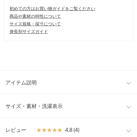
初めての方はお買い物ガイドをご覧ください
商品や素材の特性について
サイズ規格・採寸について
身長別サイズガイド
アイテム説明
トラッドでフェミニンなムード漂うチェックスカート。フロント
サイズ・素材・洗濯表示
サイドにボタン＋プリーツをあしらったディテール入りで、ボデ
ィを自然と細長くみせてくれるデザインです◎。エレガントにも
カジュアルにも着られるので、このシーズン活躍すること間違い
ワンサイズ
なし。
レビュー
★★★★★
★★★★★
4.8 (4)
【素材・サイズ感】