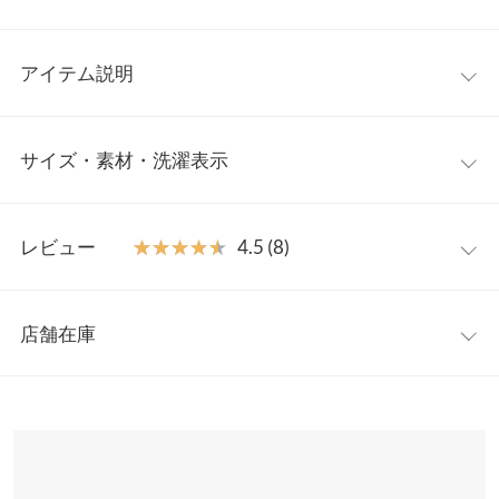
アイテム説明
大人可愛い魅力が漂うフレアチュニックワンピ。裾広がりのフレ
サイズ・素材・洗濯表示
アシルエット＋旬なボリュームスリーブで、こなれ感も体型カバ
ーも叶う1着です。ワンピースとしてはもちろんチュニックとし
ても◎。ワンマイルウェアからシティルックまで、幅広く活躍す
ワンサイズ
るアイテムです。
レビュー
★★★★★
★★★★★
4.5 (8)
【素材・サイズ感】
着丈（前）
92
ポンチ素材の滑らかな素材感でキレイ見えを実現。スタイルを拾
レビュー：8件
わないゆったりとしたシルエットでストレスフリーに着用頂けま
着丈（後）
98
店舗在庫
す。ポケットがあるのも嬉しいポイント◎。
★★★★★
★★★★★
5
身幅
50
※キャンセル/変更不可
カラー：ブラック
購入日：2021/11/25
※表示されている情報は、8/09 18:04 時点のものになります。
※在庫ありの表示でも売り切れ等の場合がございますので、詳し
肩幅
31
お値下げしている時に購入したので、安く購入出来て良かったで
くはご利用店舗にお問い合わせください。
す。シワにならず長さも丁度良くとても着やすく合わせやすくて
裾幅
120
良い！！