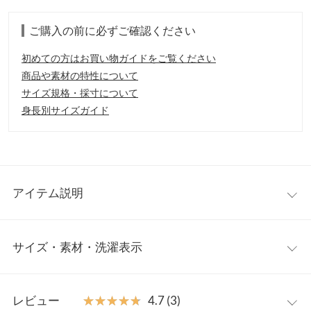
ご購入の前に必ずご確認ください
初めての方はお買い物ガイドをご覧ください
商品や素材の特性について
サイズ規格・採寸について
身長別サイズガイド
アイテム説明
シンプルなデザインながら、袖口からのぞく繊細なレースが、フ
サイズ・素材・洗濯表示
ェミニン度を上げてくれるリブニット。タートルの端はひらひら
とメロウが施されており、可愛さがたくさん詰まった一枚。きち
んと感も出せるので、ON/OFF問わず、幅広いシーンで活躍間違
クルーネック
ワンサイズ
いなし。
レビュー
★★★★★
★★★★★
4.7 (3)