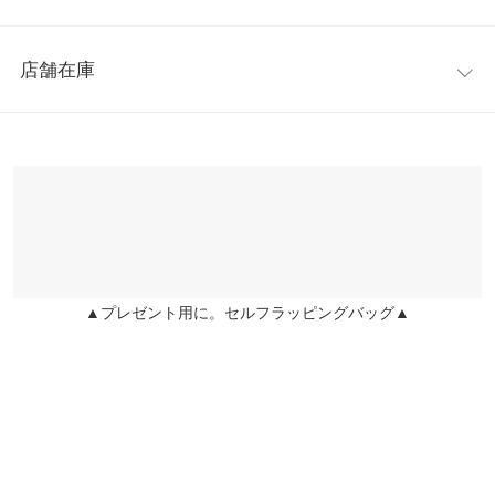
●肩幅…53
着丈
55
●身幅…53
レビュー：0件
●袖丈…42
身幅
53
店舗在庫
【素材】
more
レビューを書く
肩幅
53
レーヨン50% ポリエステル30% ナイロン20%
※表示されている情報は、8/09 08:18 時点のものになります。
投稿でポイントプレゼント
※【伸縮】あり/【淡色透け】あり/【濃色透け】あり/【裏地】あ
※在庫ありの表示でも売り切れ等の場合がございますので、詳し
袖丈
42
り
くはご利用店舗にお問い合わせください。
※キャンセル/変更不可
身長別サイズガイド
サイズ規格・採寸について
兵庫県
三宮店
店舗在庫
※生産時期の違いによる色や素材に関して、多少の個体差が生じ
ている場合がございます。予めご了承ください。
▲プレゼント用に。セルフラッピングバッグ▲
※上記寸法は、生産時に指示した寸法に従い掲載しております。
姫路店
店舗在庫
生産時期の違いによる製造時の個体差が多少生じている場合がご
ざいます。また、商品についたメーカータグの数値とは異なる場
合がございます。予めご了承ください。