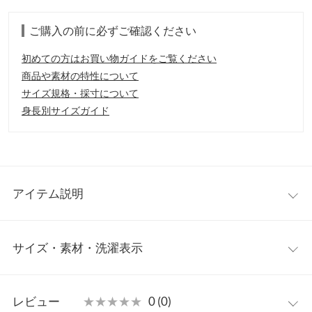
ご購入の前に必ずご確認ください
初めての方はお買い物ガイドをご覧ください
商品や素材の特性について
サイズ規格・採寸について
身長別サイズガイド
アイテム説明
サイズ・素材・洗濯表示
【サイズ】
ワンサイズ(M)
【実寸(cm)約】
ワンサイズ
●着丈…55
レビュー
★★★★★
★★★★★
0 (0)