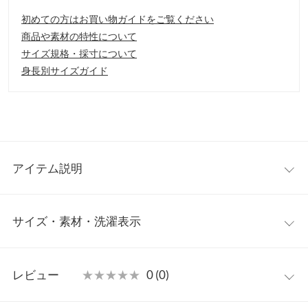
初めての方はお買い物ガイドをご覧ください
商品や素材の特性について
サイズ規格・採寸について
身長別サイズガイド
アイテム説明
サイズ・素材・洗濯表示
【サイズ】
S:22.5-23.0/M:23.0-23.5/L:23.5-24.0/LL:24.0-24.5
【実寸(cm)約】
4
4.5
5
5.5
●サイズ…4インチ：23.0cm/4.5インチ：23.5cm/5インチ：
レビュー
★★★★★
★★★★★
0 (0)
24.0cm/5.5インチ：24.5cm
足幅
7
7.2
7.4
7.6
●足幅…7/7.2/7.4/7.6