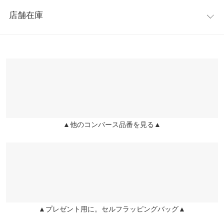
レビュー：0件
●甲幅…11/11.2/11.4/11.6
甲幅
11
11.2
11.4
11.6
店舗在庫
【素材】
more
レビューを書く
身長別サイズガイド
サイズ規格・採寸について
キャンバス ソールラバー
※表示されている情報は、8/07 21:02 時点のものになります。
投稿でポイントプレゼント
※【伸縮】なし/【淡色透け】なし/【濃色透け】なし/【裏地】あ
※在庫ありの表示でも売り切れ等の場合がございますので、詳し
【実寸(cm)約】
り
くはご利用店舗にお問い合わせください。
●サイズ…S/1/L/LL
※キャンセル/変更不可
●足幅…7/7.2/7.4/7.6
兵庫県
三宮店
●甲幅…11/11.2/11.4/11.6
店舗在庫
※生産時期の違いによる色や素材に関して、多少の個体差が生じ
▲他のコンバース品番を見る▲
姫路店
ている場合がございます。予めご了承ください。
店舗在庫
※上記寸法は、生産時に指示した寸法に従い掲載しております。
生産時期の違いによる製造時の個体差が多少生じている場合がご
ざいます。また、商品についたメーカータグの数値とは異なる場
合がございます。予めご了承ください。
▲プレゼント用に。セルフラッピングバッグ▲