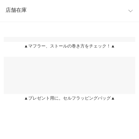
レビュー：0件
ニットやスウェットにサッと羽織るだけでこなれ感で、簡単にお
横幅
28
店舗在庫
洒落感が出せます。普段使いはもちろんアウトドアにもオススメ
more
レビューを書く
身長別サイズガイド
サイズ規格・採寸について
です。
※表示されている情報は、8/08 15:29 時点のものになります。
投稿でポイントプレゼント
※キャンセル/変更不可
※在庫ありの表示でも売り切れ等の場合がございますので、詳し
※生産時期の違いによる色や素材に関して、多少の個体差が生じ
くはご利用店舗にお問い合わせください。
ている場合がございます。予めご了承ください。
▲マフラー、ストールの巻き方をチェック！▲
※上記寸法は、生産時に指示した寸法に従い掲載しております。
兵庫県
三宮店
生産時期の違いによる製造時の個体差が多少生じている場合がご
店舗在庫
ざいます。また、商品についたメーカータグの数値とは異なる場
合がございます。予めご了承ください。
姫路店
店舗在庫
▲プレゼント用に。セルフラッピングバッグ▲
素材
(表地)ポリエステル100% (中綿)ポリエステル100%
商品詳細
伸縮性：なし 淡色透け：なし 濃色透け：なし 裏地：なし
原産国