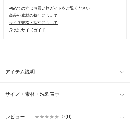
初めての方はお買い物ガイドをご覧ください
商品や素材の特性について
サイズ規格・採寸について
身長別サイズガイド
アイテム説明
ボリューム感が愛らしいキルティングストール。まるでお布団に
サイズ・素材・洗濯表示
くるまれているかのような心地良さが病みつきになります◎。ホ
ールに通すだけでさっと巻けるので、複雑なアレンジなども不要
で、簡単に着用できるもの嬉しいポイント。
ワンサイズ
【素材・サイズ感】
レビュー
★★★★★
★★★★★
0 (0)
中綿の保温性があり、羽織るだけでも暖かさを感じます。ボリュ
長さ
115
ーム感あるシルエットですが、軽い着用感でストレスフリー◎。