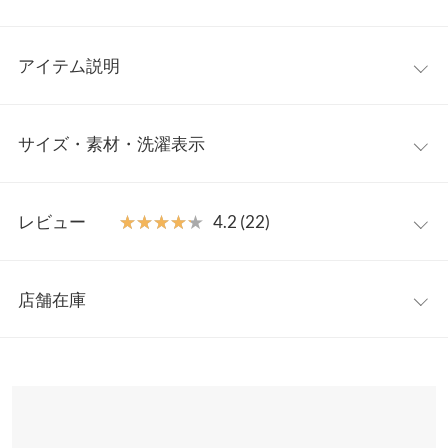
アイテム説明
人気インフルエンサーのeriさんとのコラボアイテム。ゆるっとシ
サイズ・素材・洗濯表示
ルエット＆ワイドスリーブが女性らしさを引き立てるニットトッ
プスです。袖下に並んだボタンは実際に開閉できるので、スリッ
トを作ってもこなれ感がプラスされます◎。こだわりの色展開も
ワンサイズ
ポイント。
レビュー
★★★★★
★★★★★
4.2 (22)
【素材・サイズ感】
着丈（前）
54
肌心地よく暖かみのある素材を使用。ご自宅で手洗いいただける
レビュー：22件
のでデイリーユースにぴったり。しっかりとしたリブ編みのニッ
着丈（後）
62.5
店舗在庫
ト素材になっているので、体のラインを拾いにくいのも魅力。ま
★★★★★
★★★★★
5
身幅
56.5
た、覆いすぎず開きすぎない絶妙なモックネックが、お顔周りを
カラー：ライトブルー
購入日：2021/12/09
※表示されている情報は、8/09 21:59 時点のものになります。
すっきり見せ小顔効果も◎。この冬大活躍間違いなしのアイテム
※在庫ありの表示でも売り切れ等の場合がございますので、詳し
肩幅
50
めちゃめちゃ可愛い！ 敏感肌ですがチクチクも無く肌触り抜群◎
です。
くはご利用店舗にお問い合わせください。
ライトブルーも色味鮮やかでキレイ！ 春コーデ 白ボトム・スカー
※キャンセル/変更不可
裾幅
56.5
トに合う！！ 低身長で袖は長く指先っちょ☆しか出ませんが、ナ