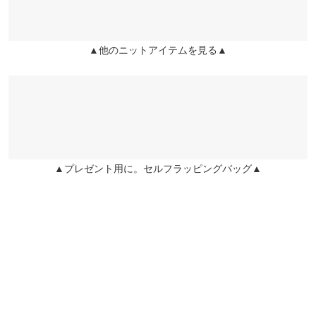
兵庫県
三宮店
ゼか可愛い！ 他のカラーも欲しくなります！！
袖丈
48
店舗在庫
chicomaru |
身長：
151cm
~
155cm
| 体重：
46kg
~
50kg
| 足のサイズ：
袖幅
22
23.0cm
~
23.5cm
▲他のニットアイテムを見る▲
姫路店
店舗在庫
袖口幅
21
★★★★★
★★★★★
5
カラー：アイボリー
購入日：2021/10/19
身長別サイズガイド
サイズ規格・採寸について
予約待ちでやっと手元に！着てみるとすごく可愛い〜デザインと
※生産時期の違いによる色や素材に関して、多少の個体差が生じ
シルエットが良すぎ☆持っているニットの中で1番のお気に入り
ている場合がございます。予めご了承ください。
になりました☆他のカラーも欲しい！！！
▲プレゼント用に。セルフラッピングバッグ▲
※上記寸法は、生産時に指示した寸法に従い掲載しております。
みーみーちゃん |
身長：
146cm
~
150cm
| 体重：
41kg
~
45kg
| 足のサイズ：
生産時期の違いによる製造時の個体差が多少生じている場合がご
21.0cm
~
21.5cm
ざいます。また、商品についたメーカータグの数値とは異なる場
合がございます。予めご了承ください。
★★★★★
★★★★★
5
カラー：アイボリー
購入日：2021/10/15
デザインが素敵です。
素材
k_haru |
身長：
161cm
~
165cm
| 体重：
51kg
~
55kg
| 足のサイズ：
24.0cm
~
アクリル100%
24.5cm