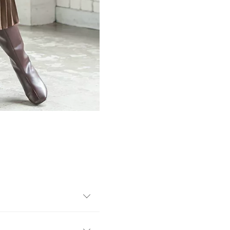
アスカート。腰周りがスッキ
すいのが嬉しいポイント。ウ