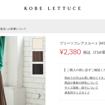
る配送への影響について
プリーツフレアスカート [M35
¥2,380
税込
(21pt
ご購入の前に必ずご確認く
初めての方はお買い物ガイドを
商品や素材の特性について
サイズ規格・採寸について
身長別サイズガイド