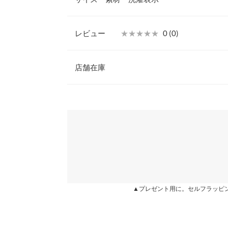
エスト部分はメローフリルになっているので、IN
ます◎
【素材・サイズ感】
レビュー
★★★★★
★★★★★
0 (0)
表面感のある素材で、プレーンな印象のトップスと
ウエスト幅
あるポリエステル素材なので、季節を問わずご着用
レビュー：0件
ム入りで着心地抜群なのが魅力的です。
店舗在庫
裾幅
※キャンセル/変更不可
総丈
more
※表示されている情報は、8/09 21:47 時点のものになりま
※在庫ありの表示でも売り切れ等の場合がございますので
身長別サイズガ
わせください。
※生産時期の違いによる色や素材に関して、多少の個体
す。予めご了承ください。
兵庫県
三宮店
※上記寸法は、生産時に指示した寸法に従い掲載してお
造時の個体差が多少生じている場合がございます。また
値とは異なる場合がございます。予めご了承ください。
姫路店
▲プレゼント用に。セルフラッピ
素材