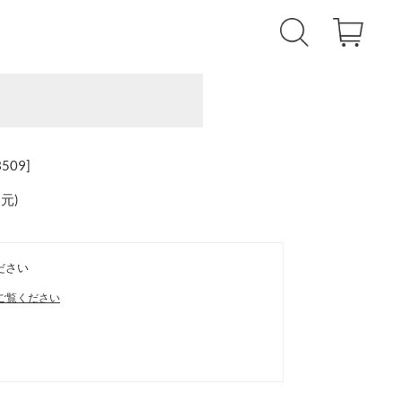
09]
還元
)
ださい
ご覧ください