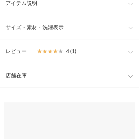
アイテム説明
長めの着丈で、高身長さんにもおすすめ。近藤千尋さん×神戸レ
サイズ・素材・洗濯表示
タスコラボのテーパードパンツ。スリムシルエットに、すっきり
とした印象が叶うセンタープレス入りで、脚をまっすぐに見せて
くれます◎裾がたぽっとした抜け感のあるルーズなシルエット＆
S
M
長めの着丈なので、ルーズに履きたい方におすすめです。高身長
レビュー
★★★★★
★★★★★
4 (1)
の方にも◎ラフな雰囲気ながらもきちんと感を両立したスタイリ
【A】前股上
33
34
ングに。細かいディティールにこだわり、シンプルながらも美脚
レビュー：1件
効果の高いパンツに仕上げました。同素材の
バックベルトジレ
【A】ウエスト幅
31〜37
33〜39
店舗在庫
[K1077]
とセットアップでの着用でグっと今っぽい雰囲気に。
★★★★★
★★★★★
4
【A】ヒップ幅
43
46
【素材・サイズ感】
カラー：ブラック
サイズ：S
購入日：2023/11/24
※表示されている情報は、8/09 14:02 時点のものになります。
少し光沢感のあるツイル素材。上品な素材感とデザインですが、
※在庫ありの表示でも売り切れ等の場合がございますので、詳し
【A】股下
70
72
ｻｲｽﾞは丁度いいのですが、丈が長いです。ベストとセットで着用
後ろゴム入りでウエストは楽ちん。ギャザーは後ろ中心のみなの
くはご利用店舗にお問い合わせください。
できるので嬉しいです。
で、360度美シルエットなのも嬉しいポイント。両サイドに便利
【A】ワタリ幅
28
31
なポケット付きです。
ROOSE |
身長：
151cm
~
155cm
| 体重：
41kg
~
45kg
| 足のサイズ：
22.0cm
~
兵庫県
三宮店
22.5cm
※キャンセル/変更不可
【A】裾幅
18
18
店舗在庫