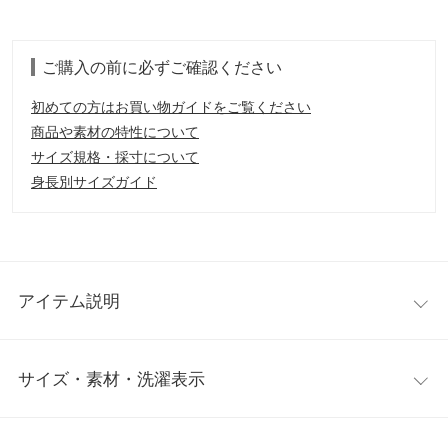
ご購入の前に必ずご確認ください
初めての方はお買い物ガイドをご覧ください
商品や素材の特性について
サイズ規格・採寸について
身長別サイズガイド
アイテム説明
トップス+ボトムスの2点セット！
もこもこで、優しい肌ざ
サイズ・素材・洗濯表示
わりが心地よいルームウェアセットの登場。可愛いルームウェア
で、お家でのリラックスタイムを楽しんでいただけます◎ゆった
りしたシルエットでありながらもフェミニンな印象のカラー展開
ワンサイズ