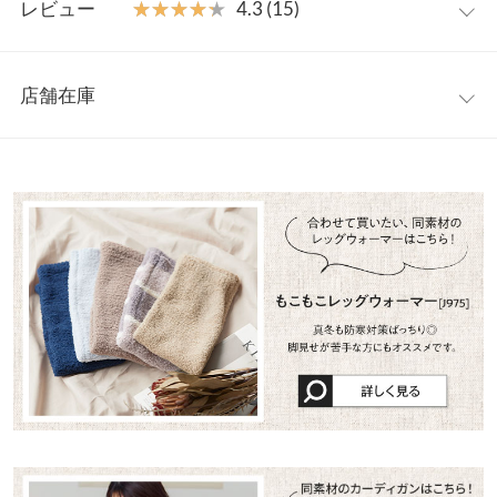
レビュー
★★★★★
★★★★★
4.3 (15)
で、お部屋でもしっかりおしゃれが叶います。
レッグウォーマー
[J975]
とセットコーデがオススメです◎
【A】着丈
63
【素材・サイズ感】
レビュー：15件
【A】身幅
49
ふわふわで優しい手触りのもこもこ素材。冬でもぽかぽかあたた
店舗在庫
かく快適に過ごせます。パンツはウエストゴムで着心地楽ちん＋
★★★★★
★★★★★
5
【A】肩幅
50
ウエストリボンで調節が可能です。パンツ丈が短すぎないので、
カラー：モカ
購入日：2023/09/08
※表示されている情報は、8/09 02:21 時点のものになります。
ショートパンツが苦手な方にもオススメです。
※在庫ありの表示でも売り切れ等の場合がございますので、詳し
【A】袖幅
23.5
お安くなっている時に購入しました！この手のルームウェアは大
※キャンセル/変更不可
くはご利用店舗にお問い合わせください。
体ショートパンツで足丸出しの物が多い中、ハーフパンツはアラ
【A】袖丈
52
サーにはありがたい…！これを着ていると夫がかわいいかわいい
兵庫県
三宮店
とたくさん褒めてくれました♪
【A】裾幅
45
店舗在庫
nonononzm |
身長：
146cm
~
150cm
| 体重：
51kg
~
55kg
| 足のサイズ：
【A】袖口幅
9
22.0cm
~
22.5cm
姫路店
店舗在庫
【B】前股上
27
★★★★★
★★★★★
5
カラー：ベージュ
購入日：2023/10/21
【B】ウエスト幅
33〜55
ボーダーを持っていてとても良かったのでベージュも購入しまし
【B】ヒップ幅
63
た。モコモコで気持ち良いです。