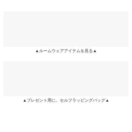
素材
モコモコでとても肌触りが良く、満足です！
ポリエステル100%
くく |
身長：
146cm
~
150cm
| 体重：
~
| 足のサイズ：
21.0cm
~
21.5cm
商品詳細
伸縮性：あり 淡色透け：なし 濃色透け：なし 裏地：なし
原産国
more
レビューを書く
中国
投稿でポイントプレゼント
▲ルームウェアアイテムを見る▲
洗濯表示
洗濯表示について
▲プレゼント用に。セルフラッピングバッグ▲