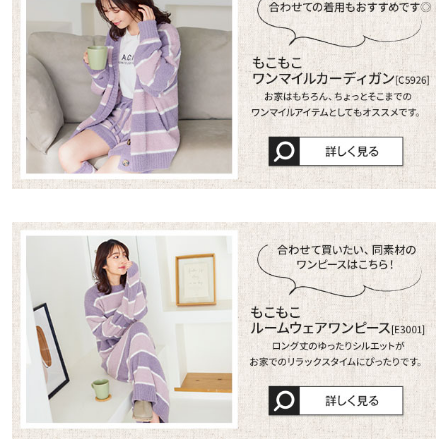
ｓｒｈ |
身長：
151cm
~
155cm
| 体重：
46kg
~
50kg
| 足のサイズ：
24.0cm
~
【B】股下
18
24.5cm
【B】ワタリ幅
35
★★★★★
★★★★★
5
【B】裾幅
30
カラー：ネイビー
購入日：2022/07/06
とても可愛くモコモコ暖かいです！ シンプルな感じも良いです◎
身長別サイズガイド
サイズ規格・採寸について
卐ちゃん |
身長：
166cm
~
170cm
| 体重：
46kg
~
50kg
| 足のサイズ：
24.0cm
【A】トップス【B】ボトム
~
24.5cm
※生産時期の違いによる色や素材に関して、多少の個体差が生じ
★★★★★
★★★★★
5
ている場合がございます。予めご了承ください。
カラー：ボーダー
購入日：2021/10/17
※上記寸法は、生産時に指示した寸法に従い掲載しております。
めちゃくちゃ可愛いです！ あったかいし買ってよかったです！
生産時期の違いによる製造時の個体差が多少生じている場合がご
あやぴい |
身長：
161cm
~
165cm
| 体重：
51kg
~
55kg
| 足のサイズ：
24.0cm
ざいます。また、商品についたメーカータグの数値とは異なる場
~
24.5cm
合がございます。予めご了承ください。
★★★★★
★★★★★
5
カラー：モカ
購入日：2021/10/18