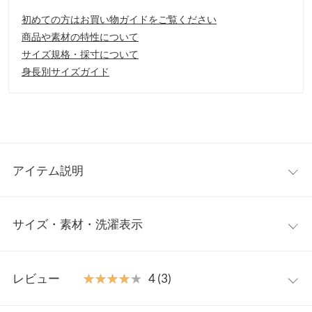
初めての方はお買い物ガイドをご覧ください
商品や素材の特性について
サイズ規格・採寸について
身長別サイズガイド
アイテム説明
今年らしいショート丈が新鮮なツイードショートパンツ。ふくら
サイズ・素材・洗濯表示
み感のあるツイード使いで、高見えする印象の1着です◎フロン
トタック入りでさりげなくウエスト周りをすっきり見せてくれる
のが嬉しいポイント。今季トレンドのロングブーツと合わせたコ
ワンサイズ
ーディネートがおすすめです。
レビュー
★★★★★
★★★★★
4 (3)
【素材・サイズ感】
【A】前股上
35
表面感のある上品なツイード素材を使用。少しハリのある素材感