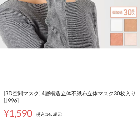
[3D空間マスク] 4層構造立体不織布立体マスク30枚入り
[J996]
¥1,590
税込
(14pt還元
)