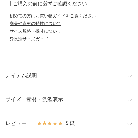
ご購入の前に必ずご確認ください
初めての方はお買い物ガイドをご覧ください
商品や素材の特性について
サイズ規格・採寸について
身長別サイズガイド
アイテム説明
3D設計でメイクも落ちにくい4層構造不織布マスク。使い切り仕
サイズ・素材・洗濯表示
様の30P入り1パック。耳ゴムまでワントーンカラーなので浮くこ
となく顔色に映えるカラーマスクです。耳が痛くなりにくい平ゴ
ム仕様で、呼吸のしやすい立体構造のため、一日付けてても苦に
ワンサイズ
ならないです。
レビュー
★★★★★
★★★★★
5 (2)
【素材・サイズ感】
横幅
21
血色カラーで揃えた展開なので肌色に合わせたりおしゃれカラー