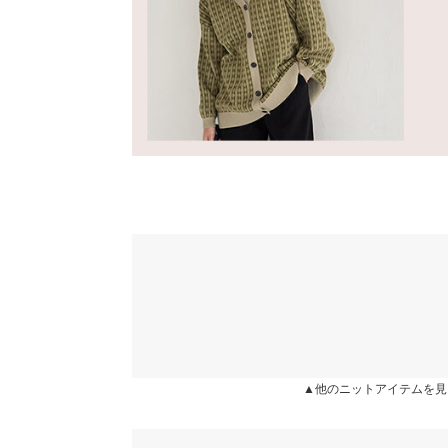
カラー：ブラック
購入日：2021/12/01
※生産時期の違いによる色や素材に関して、多少の個体
す。予めご了承ください。
柄のボトムスを探していました！とても可愛く、素
※上記寸法は、生産時に指示した寸法に従い掲載してお
はくるぶしくらいで、お腹もゴムなのでピッタリで
造時の個体差が多少生じている場合がございます。また
のは、2〜3センチほどほつれている部分があった
値とは異なる場合がございます。予めご了承ください。
っと縫い直して問題なかったです！が、検品しっか
ても可愛くて良いものなので、よろしくお願いしま
らりるれ |
身長：
161cm
~
165cm
| 体重：
56kg
~
60
素材
アクリル100%
★★★★★
★★★★★
3
商品詳細
カラー：ブラック
購入日：2024/12/13
伸縮性：あり 淡色透け：一部あり 濃色透け：一
原産国
柄と丈の長さが可愛いです。 暖かいしフィットす
中国
lettuce2864 |
身長：
161cm
~
165cm
| 体重：
51kg
~
55
▲他のニットアイテムを見
洗濯表示
more