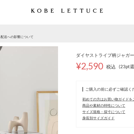
る配送への影響について
ダイヤストライプ柄ジャガードニ
¥2,590
税込
(23pt
ご購入の前に必ずご確認く
初めての方はお買い物ガイドを
商品や素材の特性について
サイズ規格・採寸について
身長別サイズガイド