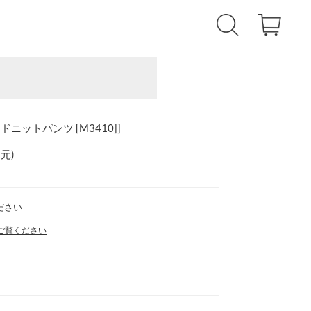
ットパンツ [M3410]]
還元
)
ださい
ご覧ください