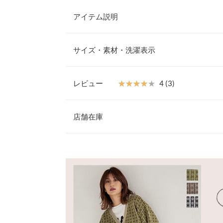
アイテム説明
秋冬らしさを感じさせる総柄のニットパンツ。ジャ
醸し出す繊細な雰囲気で、コーディネートの感度を
サイズ・素材・洗濯表示
クシーな着心地ながらも履くだけでコーデをアップ
ア〜おでかけ着まで、マルチに使える優秀アイテム
【素材・サイズ感】
レビュー
★★★★★
★★★★★
4 (3)
柔らかく優しい風合いのアクリル糸で編み立てまし
前股上
自然な美脚ラインを作ります。ウエストは総ゴム仕
レビュー：3件
シーな着心地も魅力。同素材のC5675とセットア
店舗在庫
ウエスト幅
※キャンセル/変更不可
ヒップ幅
★★★★★
★★★★★
5
※表示されている情報は、8/08 19:11 時点のものになりま
カラー：ベージュ
※在庫ありの表示でも売り切れ等の場合がございますので
購入日：2021/10/17
わせください。
裾幅
セットアップで購入しました。ひきづることなくい
股下
兵庫県
三宮店
lettuce2078 |
身長：
156cm
~
160cm
| 体重：
71kg
~
75
ワタリ幅
身長別サイズガ
姫路店
★★★★★
★★★★★
4