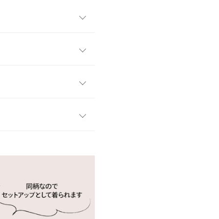
ガードニット特有の編み柄が
ぐっと上げてくれます。リラ
デート◎。ワンマイルウェ
です。
ワンサイズ
た。ストレートシルエットが
34
様で着脱もしやすく、リラク
ップでの着用もオススメです。
31〜48
45
す。
、詳しくはご利用店舗にお問い合
22
いたけです！
66
kg
| 足のサイズ：
24.0cm
~
24.5cm
店舗在庫
27
イド
サイズ規格・採寸について