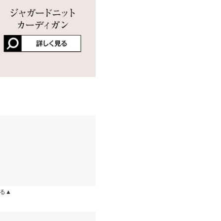
店舗在庫
差が生じている場合がございま
材も冬っぽくて最高です！丈
ります。生産時期の違いによる製
す！たくさん履きます！ 星4な
、商品についたメーカータグの数
ためです。でも自分でちょちょ
りして欲しいと思います。と
す。
kg
| 足のサイズ：
24.0cm
~
24.5cm
部あり 裏地：なし
るので楽です。
kg
| 足のサイズ：
24.0cm
~
24.5cm
る▲
レビューを書く