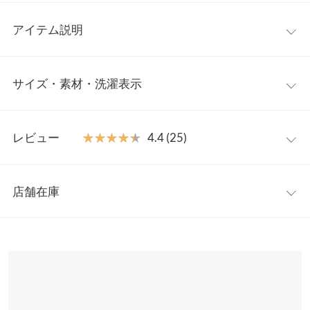
アイテム説明
配色であしらったラインがポイントのカーディガンが登場。ゆる
サイズ・素材・洗濯表示
っとしたサイジングに加え、やさしい色合いも魅力。いつものコ
ーデに、ラフに羽織るだけで程よくこなれ感あるコーデが叶いま
す。さりげない配色デザインなので、取り入れやすいのも嬉しい
ワンサイズ
ポイント。タートルネックやロンTの上から、ワンピースの上か
レビュー
★★★★★
★★★★★
4.4 (25)
ら羽織ったりと着回し力も優れてます。
着丈
70
【素材・サイズ感】
レビュー：25件
ソフトであたたかみのあるニット。ゆったりしたサイズ感＋厚み
身幅
59
店舗在庫
のある編地でボディラインも拾いづらいので、気軽に着られます
★★★★★
★★★★★
5
肩幅
60
◎ゆとりのあるシルエットで、自然に華奢な印象を与えてくれま
カラー：アイボリー
購入日：2021/12/17
※表示されている情報は、8/08 18:27 時点のものになります。
す。
※在庫ありの表示でも売り切れ等の場合がございますので、詳し
裾幅
56
フワフワで柔らかくて気持ちいいです！いま妊5ヶ月でお腹やお
※キャンセル/変更不可
くはご利用店舗にお問い合わせください。
尻まわりがふっくらしてきて気になってきたところで、これなら
袖丈
46
ゆったりと着れておしりも隠れるのでとても良いです！お腹が大
兵庫県
三宮店
きくなっても羽織として着れるので買ってよかったです！ グレー
袖幅
23
店舗在庫