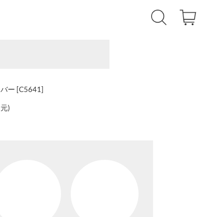
 [C5641]
還元
)