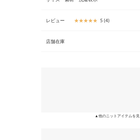
クリボンがポイントのニット。ルーズなシルエット
いショート丈でメリハリをプラス。お手持ちのカッ
だけで今っぽいスタイルが完成します◎。
レビュー
★★★★★
★★★★★
5 (4)
【素材・サイズ感】
立体感のある編地と適度なボリューム感が可愛い印
着丈
レビュー：4件
ジュアルスタイルやワンピースを合わせた女性らし
店舗在庫
身幅
イテムによって全く違ったレイヤードスタイルを楽
一枚あると便利なアイテムです。
肩幅
★★★★★
★★★★★
5
※キャンセル/変更不可
※表示されている情報は、8/06 14:30 時点のものになりま
カラー：グレイッシュパープル
※在庫ありの表示でも売り切れ等の場合がございますので
購入日：2024/10/17
わせください。
裾幅
写真通りの色味でとても可愛かったです。よくリュ
袖丈
つれないか不安だったのですが、全く大丈夫です！
兵庫県
三宮店
袖幅
lettuce202302112238241 |
身長：
146cm
~
150cm
袖口幅
姫路店
▲他のニットアイテムを見
身長別サイズガ
★★★★★
★★★★★
5
カラー：ブラック
購入日：2021/10/08
※生産時期の違いによる色や素材に関して、多少の個体
す。予めご了承ください。